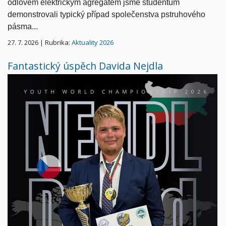
odlovem elektrickým agregátem jsme studentům
demonstrovali typický případ společenstva pstruhového
pásma...
27. 7. 2026 | Rubrika:
Aktuality 2026
Fantastický úspěch Davida Nejdla