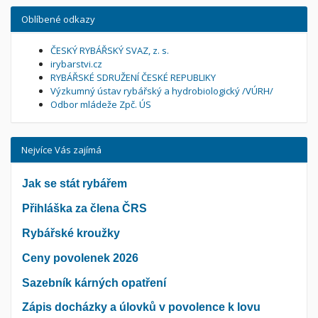
Oblíbené odkazy
ČESKÝ RYBÁŘSKÝ SVAZ, z. s.
irybarstvi.cz
RYBÁŘSKÉ SDRUŽENÍ ČESKÉ REPUBLIKY
Výzkumný ústav rybářský a hydrobiologický /VÚRH/
Odbor mládeže Zpč. ÚS
Nejvíce Vás zajímá
Jak se stát rybářem
Přihláška za člena ČRS
Rybářské kroužky
Ceny povolenek 2026
Sazebník kárných opatření
Zápis docházky a úlovků v povolence k lovu