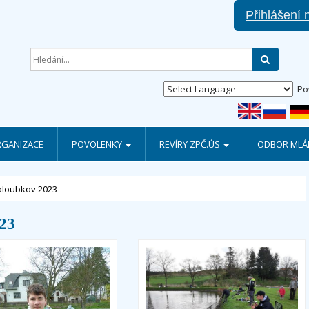
Přihlášení 
Hledat
Po
RGANIZACE
POVOLENKY
REVÍRY ZPČ.ÚS
ODBOR MLÁD
oloubkov 2023
23