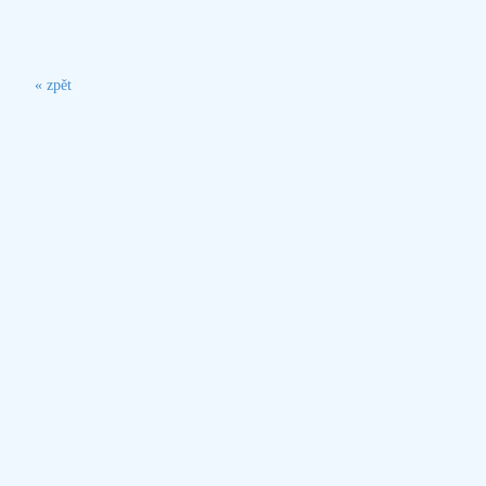
« zpět