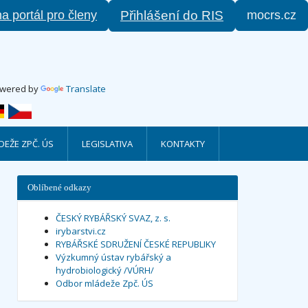
na portál pro členy
mocrs.cz
Přihlášení do RIS
wered by
Translate
EŽE ZPČ. ÚS
LEGISLATIVA
KONTAKTY
Oblíbené odkazy
ČESKÝ RYBÁŘSKÝ SVAZ, z. s.
irybarstvi.cz
RYBÁŘSKÉ SDRUŽENÍ ČESKÉ REPUBLIKY
Výzkumný ústav rybářský a
hydrobiologický /VÚRH/
Odbor mládeže Zpč. ÚS