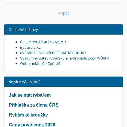
« zpět
Oblíbené odkazy
ČESKÝ RYBÁŘSKÝ SVAZ, z. s.
irybarstvi.cz
RYBÁŘSKÉ SDRUŽENÍ ČESKÉ REPUBLIKY
Výzkumný ústav rybářský a hydrobiologický /VÚRH/
Odbor mládeže Zpč. ÚS
Nejvíce Vás zajímá
Jak se stát rybářem
Přihláška za člena ČRS
Rybářské kroužky
Ceny povolenek 2026