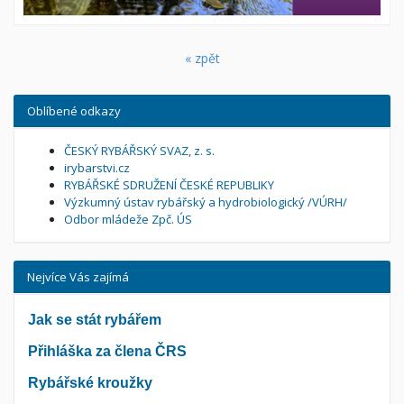
« zpět
Oblíbené odkazy
ČESKÝ RYBÁŘSKÝ SVAZ, z. s.
irybarstvi.cz
RYBÁŘSKÉ SDRUŽENÍ ČESKÉ REPUBLIKY
Výzkumný ústav rybářský a hydrobiologický /VÚRH/
Odbor mládeže Zpč. ÚS
Nejvíce Vás zajímá
Jak se stát rybářem
Přihláška za člena ČRS
Rybářské kroužky