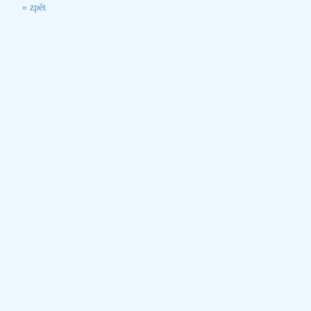
« zpět