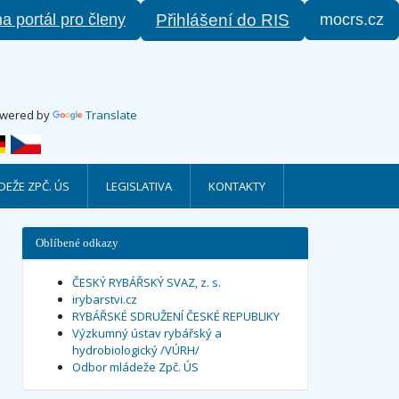
na portál pro členy
mocrs.cz
Přihlášení do RIS
wered by
Translate
EŽE ZPČ. ÚS
LEGISLATIVA
KONTAKTY
Oblíbené odkazy
ČESKÝ RYBÁŘSKÝ SVAZ, z. s.
irybarstvi.cz
RYBÁŘSKÉ SDRUŽENÍ ČESKÉ REPUBLIKY
Výzkumný ústav rybářský a
hydrobiologický /VÚRH/
Odbor mládeže Zpč. ÚS