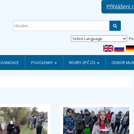
Přihlášení 
Hledat
Po
RGANIZACE
POVOLENKY
REVÍRY ZPČ.ÚS
ODBOR MLÁD