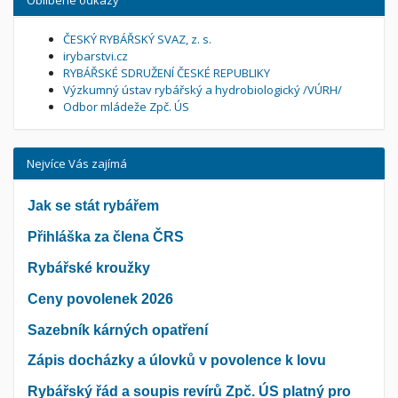
ČESKÝ RYBÁŘSKÝ SVAZ, z. s.
irybarstvi.cz
RYBÁŘSKÉ SDRUŽENÍ ČESKÉ REPUBLIKY
Výzkumný ústav rybářský a hydrobiologický /VÚRH/
Odbor mládeže Zpč. ÚS
Nejvíce Vás zajímá
Jak se stát rybářem
Přihláška za člena ČRS
Rybářské kroužky
Ceny povolenek 2026
Sazebník kárných opatření
Zápis docházky a úlovků v povolence k lovu
Rybářský řád a soupis revírů Zpč. ÚS platný pro