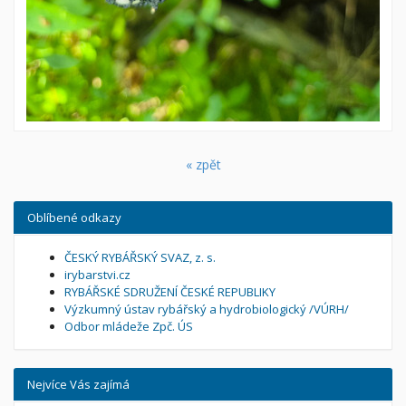
« zpět
Oblíbené odkazy
ČESKÝ RYBÁŘSKÝ SVAZ, z. s.
irybarstvi.cz
RYBÁŘSKÉ SDRUŽENÍ ČESKÉ REPUBLIKY
Výzkumný ústav rybářský a hydrobiologický /VÚRH/
Odbor mládeže Zpč. ÚS
Nejvíce Vás zajímá