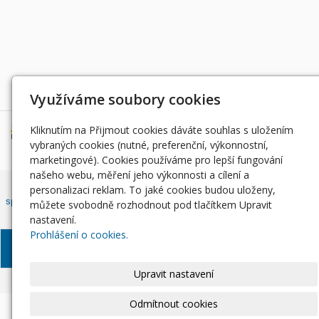
Děkujeme za podporu
Využíváme soubory cookies
Kliknutím na Přijmout cookies dáváte souhlas s uložením
vybraných cookies (nutné, preferenční, výkonnostní,
marketingové). Cookies používáme pro lepší fungování
našeho webu, měření jeho výkonnosti a cílení a
Český rybářský svaz, z. s. , Západočeský územní svaz zapsán ve
personalizaci reklam. To jaké cookies budou uloženy,
spolkovém rejstříku, vedeným Městským soudem v Praze, oddíl L, vložka
můžete svobodně rozhodnout pod tlačítkem Upravit
42810.
nastavení.
Prohlášení o cookies.
© Západočeský územní
Informace o zpracování
Soubory
svaz, 2024
osobních údajů
Cookie
Upravit nastavení
Odmítnout cookies