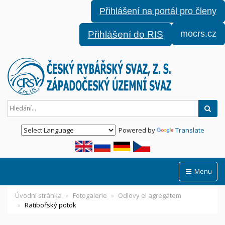
Přihlášení na portál pro členy
mocrs.cz
Přihlášení do RIS
Hled
Powered by
Translate
Menu
Úvodní stránka
Fotogalerie
Odlovy el agregátem
Ratibořský potok