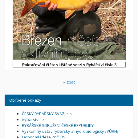
« zpět
Oblíbené odkazy
ČESKÝ RYBÁŘSKÝ SVAZ, z. s.
irybarstvi.cz
RYBÁŘSKÉ SDRUŽENÍ ČESKÉ REPUBLIKY
Výzkumný ústav rybářský a hydrobiologický /VÚRH/
Odbor mládeže Zpč. ÚS