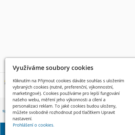
Děkujeme za podporu
Využíváme soubory cookies
Kliknutím na Přijmout cookies dáváte souhlas s uložením
vybraných cookies (nutné, preferenční, výkonnostní,
marketingové). Cookies používáme pro lepší fungování
našeho webu, měření jeho výkonnosti a cílení a
Český rybářský svaz, z. s. , Západočeský územní svaz zapsán ve
personalizaci reklam. To jaké cookies budou uloženy,
spolkovém rejstříku, vedeným Městským soudem v Praze, oddíl L, vložka
můžete svobodně rozhodnout pod tlačítkem Upravit
42810.
nastavení.
Prohlášení o cookies.
© Západočeský územní
Informace o zpracování
Soubory
svaz, 2024
osobních údajů
Cookie