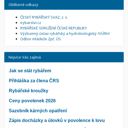
Oblíbené odkazy
ČESKÝ RYBÁŘSKÝ SVAZ, z. s.
irybarstvi.cz
RYBÁŘSKÉ SDRUŽENÍ ČESKÉ REPUBLIKY
Výzkumný ústav rybářský a hydrobiologický /VÚRH/
Odbor mládeže Zpč. ÚS
Nejvíce Vás zajímá
Jak se stát rybářem
Přihláška za člena ČRS
Rybářské kroužky
Ceny povolenek 2026
Sazebník kárných opatření
Zápis docházky a úlovků v povolence k lovu