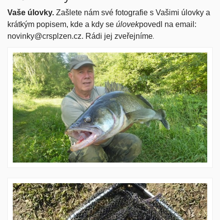
Vaše úlovky
.
Zašlete nám své fotografie s Vašimi úlovky a
krátkým popisem, kde a kdy se
úlovek
povedl na email:
novinky@crsplzen.cz. Rádi jej zveřejníme
.