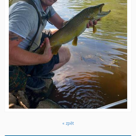
« zpět