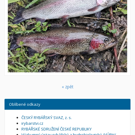
« zpět
Oblíbené odkazy
ČESKÝ RYBÁŘSKÝ SVAZ, z. s.
irybarstvi.cz
RYBÁŘSKÉ SDRUŽENÍ ČESKÉ REPUBLIKY
Výzkumný ústav rybářský a hydrobiologický /VÚRH/