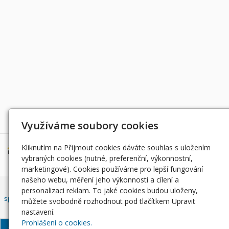
Děkujeme za podporu
Využíváme soubory cookies
Kliknutím na Přijmout cookies dáváte souhlas s uložením
vybraných cookies (nutné, preferenční, výkonnostní,
marketingové). Cookies používáme pro lepší fungování
našeho webu, měření jeho výkonnosti a cílení a
Český rybářský svaz, z. s. , Západočeský územní svaz zapsán ve
personalizaci reklam. To jaké cookies budou uloženy,
spolkovém rejstříku, vedeným Městským soudem v Praze, oddíl L, vložka
můžete svobodně rozhodnout pod tlačítkem Upravit
42810.
nastavení.
Prohlášení o cookies.
© Západočeský územní
Informace o zpracování
Soubory