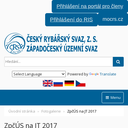
Přihlášení na portál pro členy
mocrs.cz
Přihlášení do RIS
Hled
Powered by
Translate
Menu
Úvodní stránka
Fotogalerie
ZpčÚS na JT 2017
ZpčÚS na JT 2017