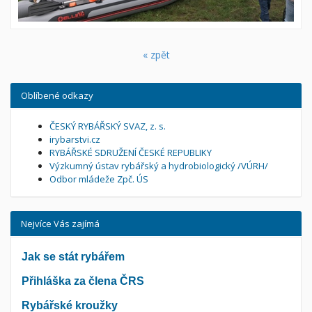
« zpět
Oblíbené odkazy
ČESKÝ RYBÁŘSKÝ SVAZ, z. s.
irybarstvi.cz
RYBÁŘSKÉ SDRUŽENÍ ČESKÉ REPUBLIKY
Výzkumný ústav rybářský a hydrobiologický /VÚRH/
Odbor mládeže Zpč. ÚS
Nejvíce Vás zajímá
Jak se stát rybářem
Přihláška za člena ČRS
Rybářské kroužky