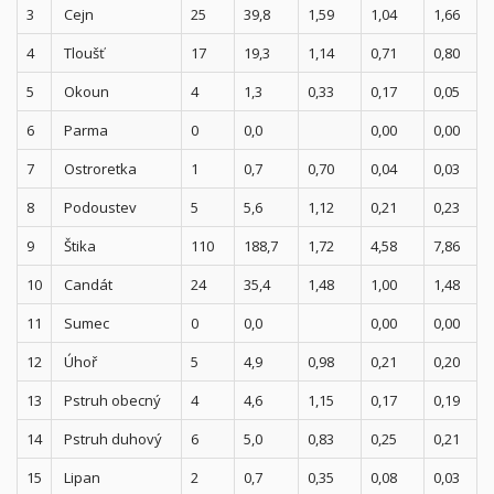
3
Cejn
25
39,8
1,59
1,04
1,66
4
Tloušť
17
19,3
1,14
0,71
0,80
5
Okoun
4
1,3
0,33
0,17
0,05
6
Parma
0
0,0
0,00
0,00
7
Ostroretka
1
0,7
0,70
0,04
0,03
8
Podoustev
5
5,6
1,12
0,21
0,23
9
Štika
110
188,7
1,72
4,58
7,86
10
Candát
24
35,4
1,48
1,00
1,48
11
Sumec
0
0,0
0,00
0,00
12
Úhoř
5
4,9
0,98
0,21
0,20
13
Pstruh obecný
4
4,6
1,15
0,17
0,19
14
Pstruh duhový
6
5,0
0,83
0,25
0,21
15
Lipan
2
0,7
0,35
0,08
0,03