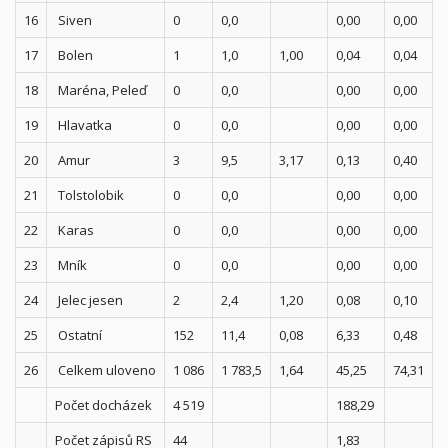
16
Siven
0
0,0
0,00
0,00
17
Bolen
1
1,0
1,00
0,04
0,04
18
Maréna, Peleď
0
0,0
0,00
0,00
19
Hlavatka
0
0,0
0,00
0,00
20
Amur
3
9,5
3,17
0,13
0,40
21
Tolstolobik
0
0,0
0,00
0,00
22
Karas
0
0,0
0,00
0,00
23
Mník
0
0,0
0,00
0,00
24
Jelec jesen
2
2,4
1,20
0,08
0,10
25
Ostatní
152
11,4
0,08
6,33
0,48
26
Celkem uloveno
1 086
1 783,5
1,64
45,25
74,31
Počet docházek
4 519
188,29
Počet zápisů RS
44
1,83