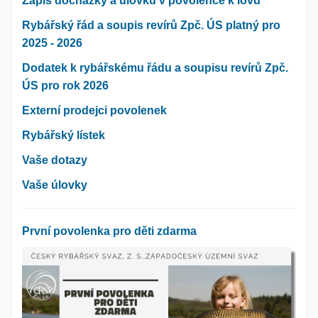
Zápis docházky a úlovků v povolence k lovu
Rybářský řád a soupis revírů Zpč. ÚS platný pro
2025 - 2026
Dodatek k rybářskému řádu a soupisu revírů Zpč.
ÚS pro rok 2026
Externí prodejci povolenek
Rybářský lístek
Vaše dotazy
Vaše úlovky
První povolenka pro děti zdarma