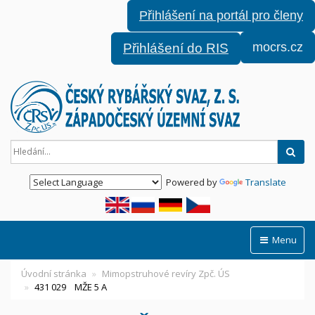
Přihlášení na portál pro členy
mocrs.cz
Přihlášení do RIS
Hled
Powered by
Translate
Menu
Úvodní stránka
Mimopstruhové revíry Zpč. ÚS
431 029 MŽE 5 A