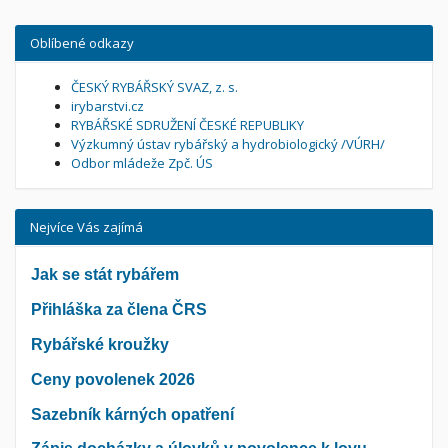
Oblíbené odkazy
ČESKÝ RYBÁŘSKÝ SVAZ, z. s.
irybarstvi.cz
RYBÁŘSKÉ SDRUŽENÍ ČESKÉ REPUBLIKY
Výzkumný ústav rybářský a hydrobiologický /VÚRH/
Odbor mládeže Zpč. ÚS
Nejvíce Vás zajímá
Jak se stát rybářem
Přihláška za člena ČRS
Rybářské kroužky
Ceny povolenek 2026
Sazebník kárných opatření