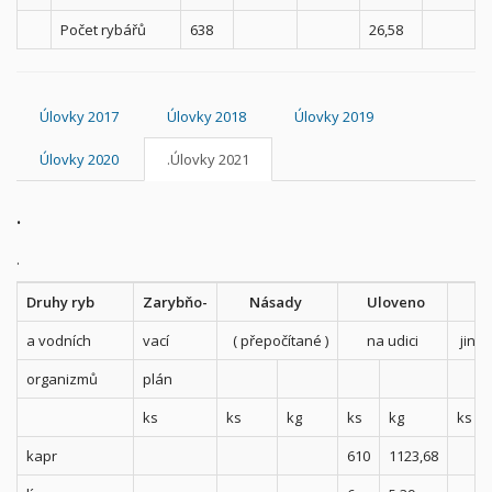
Počet rybářů
638
26,58
Úlovky 2017
Úlovky 2018
Úlovky 2019
Úlovky 2020
.Úlovky 2021
.
.
Druhy ryb
Zarybňo-
Násady
Uloveno
Ulo
a vodních
vací
( přepočítané )
na udici
jiný
organizmů
plán
ks
ks
kg
ks
kg
ks
kapr
610
1123,68