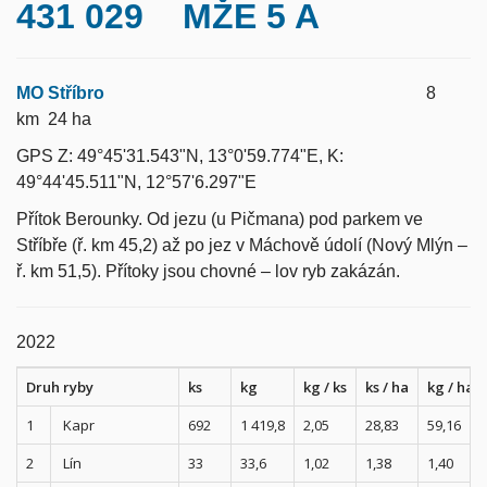
431 029 MŽE 5 A
MO Stříbro
8
km 24 ha
GPS Z: 49°45'31.543"N, 13°0'59.774"E, K:
49°44'45.511"N, 12°57'6.297"E
Přítok Berounky. Od jezu (u Pičmana) pod parkem ve
Stříbře (ř. km 45,2) až po jez v Máchově údolí (Nový Mlýn –
ř. km 51,5). Přítoky jsou chovné – lov ryb zakázán.
2022
Druh ryby
ks
kg
kg / ks
ks / ha
kg / ha
1
Kapr
692
1 419,8
2,05
28,83
59,16
2
Lín
33
33,6
1,02
1,38
1,40