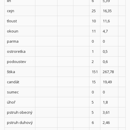
lín
6
5,39
cejn
25
16,35
tloust
10
11,6
okoun
11
4,7
parma
0
0
ostroretka
1
0,5
podoustev
2
0,6
štika
151
267,78
candát
15
19,49
sumec
0
0
úhoř
5
1,8
pstruh obecný
5
3,61
pstruh duhový
6
2,46