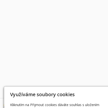
Děkujeme za podporu
Využíváme soubory cookies
Kliknutím na Přijmout cookies dáváte souhlas s uložením