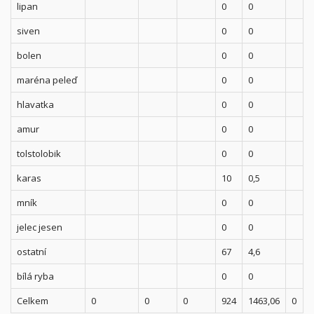
lipan
0
0
siven
0
0
bolen
0
0
maréna peleď
0
0
hlavatka
0
0
amur
0
0
tolstolobik
0
0
karas
10
0,5
mník
0
0
jelec jesen
0
0
ostatní
67
4,6
bílá ryba
0
0
Celkem
0
0
0
924
1463,06
0