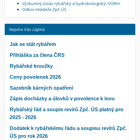
Výzkumný ústav rybářský a hydrobiologický /VÚRH/
Odbor mládeže Zpč. ÚS
Nejvíce Vás zajímá
Jak se stát rybářem
Přihláška za člena ČRS
Rybářské kroužky
Ceny povolenek 2026
Sazebník kárných opatření
Zápis docházky a úlovků v povolence k lovu
Rybářský řád a soupis revírů Zpč. ÚS platný pro
2025 - 2026
Dodatek k rybářskému řádu a soupisu revírů Zpč.
ÚS pro rok 2026