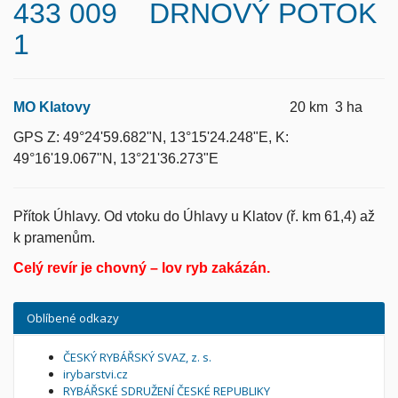
433 009 DRNOVÝ POTOK
1
MO Klatovy
20 km 3 ha
GPS Z: 49°24'59.682"N, 13°15'24.248"E, K:
49°16'19.067"N, 13°21'36.273"E
Přítok Úhlavy. Od vtoku do Úhlavy u Klatov (ř. km 61,4) až
k pramenům.
Celý revír je chovný – lov ryb zakázán.
Oblíbené odkazy
ČESKÝ RYBÁŘSKÝ SVAZ, z. s.
irybarstvi.cz
RYBÁŘSKÉ SDRUŽENÍ ČESKÉ REPUBLIKY