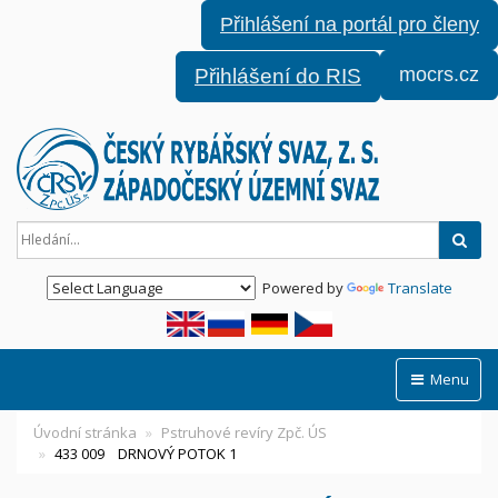
Přihlášení na portál pro členy
mocrs.cz
Přihlášení do RIS
Hled
Powered by
Translate
Menu
Úvodní stránka
Pstruhové revíry Zpč. ÚS
433 009 DRNOVÝ POTOK 1