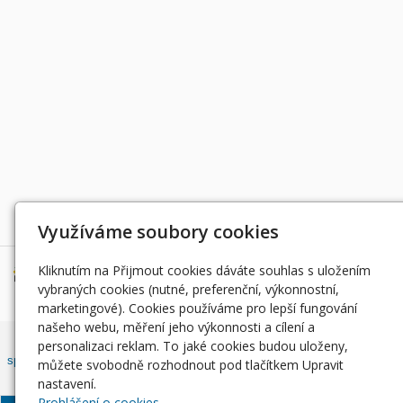
Děkujeme za podporu
Využíváme soubory cookies
Kliknutím na Přijmout cookies dáváte souhlas s uložením
vybraných cookies (nutné, preferenční, výkonnostní,
marketingové). Cookies používáme pro lepší fungování
našeho webu, měření jeho výkonnosti a cílení a
Český rybářský svaz, z. s. , Západočeský územní svaz zapsán ve
personalizaci reklam. To jaké cookies budou uloženy,
spolkovém rejstříku, vedeným Městským soudem v Praze, oddíl L, vložka
můžete svobodně rozhodnout pod tlačítkem Upravit
42810.
nastavení.
Prohlášení o cookies.