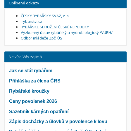
Oblíbené odkazy
ČESKÝ RYBÁŘSKÝ SVAZ, z. s.
irybarstvi.cz
RYBÁŘSKÉ SDRUŽENÍ ČESKÉ REPUBLIKY
Výzkumný ústav rybářský a hydrobiologický /VÚRH/
Odbor mládeže Zpč. ÚS
Nejvíce Vás zajímá
Jak se stát rybářem
Přihláška za člena ČRS
Rybářské kroužky
Ceny povolenek 2026
Sazebník kárných opatření
Zápis docházky a úlovků v povolence k lovu