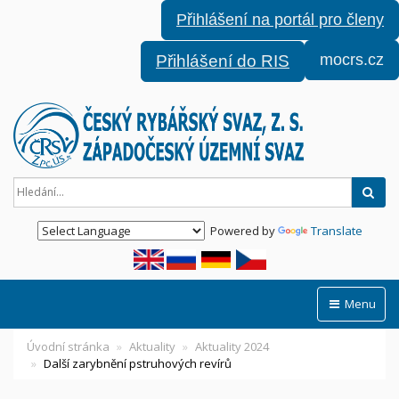
Přihlášení na portál pro členy
mocrs.cz
Přihlášení do RIS
Hled
Powered by
Translate
Menu
Úvodní stránka
Aktuality
Aktuality 2024
Další zarybnění pstruhových revírů