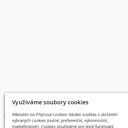
Děkujeme za podporu
Využíváme soubory cookies
Kliknutím na Přijmout cookies dáváte souhlas s uložením
vybraných cookies (nutné, preferenční, výkonnostní,
marketingové). Cookies používáme pro lepší fungování