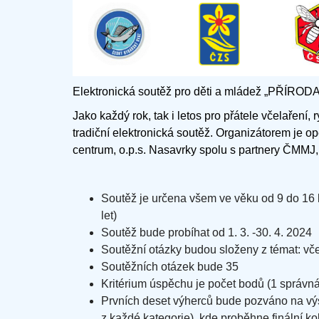
Elektronická soutěž pro děti a mládež „PŘÍR
Jako každý rok, tak i letos pro přátele včelaření, 
tradiční elektronická soutěž. Organizátorem je op
centrum, o.p.s. Nasavrky spolu s partnery ČMMJ, z.
Soutěž je určena všem ve věku od 9 do 16 le
let)
Soutěž bude probíhat od 1. 3. -30. 4. 2024
Soutěžní otázky budou složeny z témat: včela
Soutěžních otázek bude 35
Kritérium úspěchu je počet bodů (1 správn
Prvních deset výherců bude pozváno na v
z každé kategorie), kde proběhne finální ko