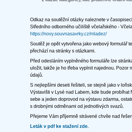
Odkaz na soutěžní otázky naleznete v časopisec
Středního odborného učiliště včelařského - Včela
https://novy.souvnasavrky.cz/mladez/
Soutěž je opět vytvořena jako webový formulář t
přechází na stránky s otázkami.
Před odesláním vyplněného formuláře lze stránka
uložit, takže je ho třeba vyplnit najednou. Pozor
údajů.
S nejlepšími deseti řešiteli, se stejně jako v 
Výstavišti v Lysé nad Labem, kde bude probíhat
sebe a jeden doprovod na výstavu zdarma, ostatn
s drobnými odměnami od jednotlivých svazů.
Přejeme Vám příjemně strávené chvíle nad řešen
Leták v pdf ke stažení zde.