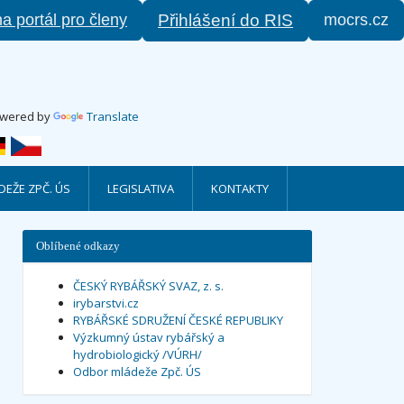
na portál pro členy
mocrs.cz
Přihlášení do RIS
wered by
Translate
EŽE ZPČ. ÚS
LEGISLATIVA
KONTAKTY
Oblíbené odkazy
ČESKÝ RYBÁŘSKÝ SVAZ, z. s.
irybarstvi.cz
RYBÁŘSKÉ SDRUŽENÍ ČESKÉ REPUBLIKY
Výzkumný ústav rybářský a
hydrobiologický /VÚRH/
Odbor mládeže Zpč. ÚS