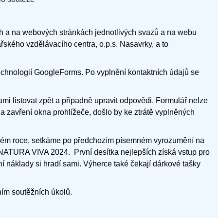
h a na webových stránkách jednotlivých svazů a na webu
řského vzdělávacího centra, o.p.s. Nasavrky, a to
echnologií GoogleForms. Po vyplnění kontaktních údajů se
mi listovat zpět a případně upravit odpovědi. Formulář nelze
 na zavření okna prohlížeče, došlo by ke ztrátě vyplněných
loňském roce, setkáme po předchozím písemném vyrozumění na
 NATURA VIVA 2024. První desítka nejlepších získá vstup pro
í náklady si hradí sami. Výherce také čekají dárkové tašky
ím soutěžních úkolů.