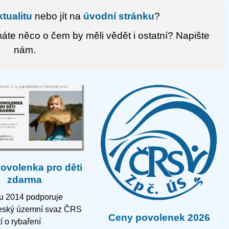
tualitu
nebo jít na
úvodní stránku
?
te něco o čem by měli vědět i ostatní?
Napište
nám.
povolenka pro děti
zdarma
ku 2014 podporuje
ský územní svaz ČRS
Ceny povolenek 2026
í o rybaření