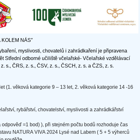
ODA KOLEM NÁS″
rybaření, myslivosti, chovatelů i zahrádkaření je připravena
ět Střední odborné učiliště včelařské- Včelařské vzdělávací
 s., ČRS, z. s., ČSV, z. s., ČSCH, z. s. a ČZS, z. s.
t (1. věková kategorie 9 – 13 let, 2. věková kategorie 14 -16
řství, rybářství, chovatelství, myslivosti a zahrádkářství
á odpověď =1 bod) ), při stejném počtu bodů rozhoduje čas
ýstavu NATURA VIVA 2024 Lysé nad Labem ( 5 + 5 výherců
lo soutěže