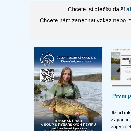
Chcete si přečíst další
ak
Chcete nám zanechat vzkaz nebo má
První 
Ji
ž od ro
Západoče
zájem dět