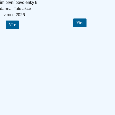
ím první povolenky k
zdarma. Tato akce
 i v roce 2026.
Více
Více