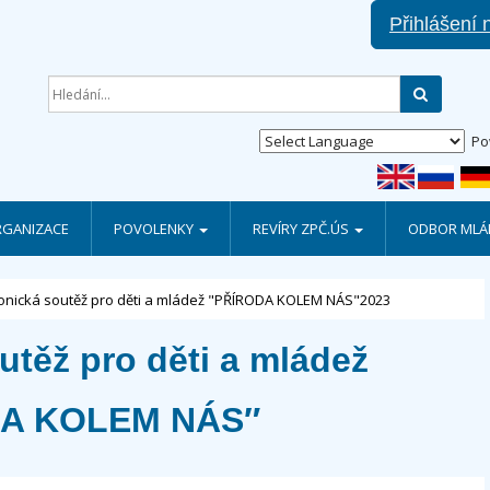
Přihlášení 
Hledat
Po
RGANIZACE
POVOLENKY
REVÍRY ZPČ.ÚS
ODBOR MLÁD
ronická soutěž pro děti a mládež "PŘÍRODA KOLEM NÁS"2023
utěž pro děti a mládež
A KOLEM NÁS″