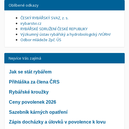
Oblíbené odkazy
ČESKÝ RYBÁŘSKÝ SVAZ, z. s.
irybarstvi.cz
RYBÁŘSKÉ SDRUŽENÍ ČESKÉ REPUBLIKY
Výzkumný ústav rybářský a hydrobiologický /VÚRH/
Odbor mládeže Zpč. ÚS
Nejvíce Vás zajímá
Jak se stát rybářem
Přihláška za člena ČRS
Rybářské kroužky
Ceny povolenek 2026
Sazebník kárných opatření
Zápis docházky a úlovků v povolence k lovu