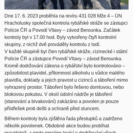
Dne 17. 6. 2023 proběhla na revíru 431 028 Mže 4 – ÚN
Hracholusky společná kontrola
rybářské stráže se zástupci
Policie ČR a Povodí Vltavy – závod Berounka. Začátek
kontroly byl v 17.00 hod. Byly vytvořeny čtyři kontrolní
skupiny, z nichž dvě prováděly kontrolu z lodí.
V každé skupině byl člen rybářské stráže, cizinecké i státní
Policie ČR a zástupce Povodí Vltavy – závod Berounka.
Kromě dodržování zákona o rybářství bylo kontrolováno –
způsobilost plavidel, přítomnost alkoholu u vůdce malého
plavidla, doklady a jejich pravost u cizinců a táboření mimo
vyhrazený prostor. Táboření bylo řešeno domluvou, nebo
blokovou pokutou. V okolí údolní nádrže je táboření
(stanování a bivakování) zakázáno a povolen je pouze
přístřešek proti dešti a ochraně před sluncem.
Během kontroly byla zjištěna řada přestupků a zadrženo
několik povolenek. Obdobné akce budou probíhat
pravidelně, a proto prosíme lovící o dodržování všech