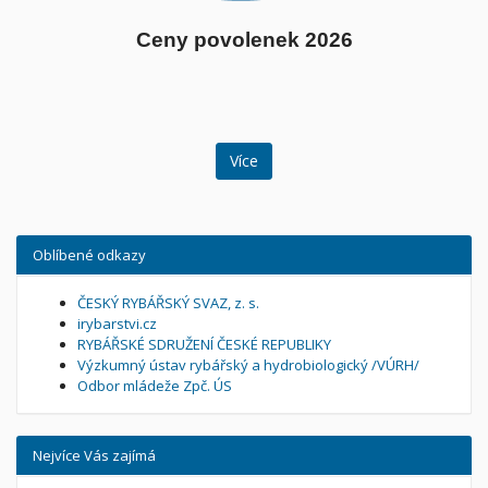
Ceny povolenek 2026
Více
Oblíbené odkazy
ČESKÝ RYBÁŘSKÝ SVAZ, z. s.
irybarstvi.cz
RYBÁŘSKÉ SDRUŽENÍ ČESKÉ REPUBLIKY
Výzkumný ústav rybářský a hydrobiologický /VÚRH/
Odbor mládeže Zpč. ÚS
Nejvíce Vás zajímá