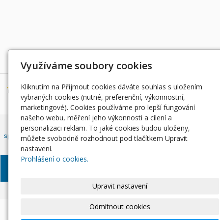
Děkujeme za podporu
Využíváme soubory cookies
Kliknutím na Přijmout cookies dáváte souhlas s uložením
vybraných cookies (nutné, preferenční, výkonnostní,
marketingové). Cookies používáme pro lepší fungování
našeho webu, měření jeho výkonnosti a cílení a
Český rybářský svaz, z. s. , Západočeský územní svaz zapsán ve
personalizaci reklam. To jaké cookies budou uloženy,
spolkovém rejstříku, vedeným Městským soudem v Praze, oddíl L, vložka
můžete svobodně rozhodnout pod tlačítkem Upravit
42810.
nastavení.
Prohlášení o cookies.
© Západočeský územní
Informace o zpracování
Soubory
svaz, 2024
osobních údajů
Cookie
Upravit nastavení
Odmítnout cookies