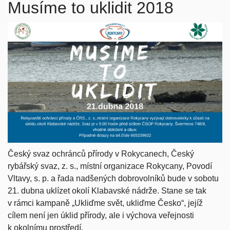
Musíme to uklidit 2018
Český svaz ochránců přírody v Rokycanech, Český
rybářský svaz, z. s., místní organizace Rokycany, Povodí
Vltavy, s. p. a řada nadšených dobrovolníků bude v sobotu
21. dubna uklízet okolí Klabavské nádrže. Stane se tak
v rámci kampaně „Ukliďme svět, ukliďme Česko“, jejíž
cílem není jen úklid přírody, ale i výchova veřejnosti
k okolnímu prostředí.