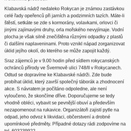
Klabavská nádrž nedaleko Rokycan je známou zastávkou
celé řady opeřenců při jarních a podzimních tazích. Máte-li
štěstí, setkáte se zde s kormorány, volavkami, orlovci či
jinými zajímavými druhy, orla mořského nevyjímaje. Vodní
plocha je však silně znečištěna různými odpadky z plastů
či dalšími naplaveninami. Proto vznikl nápad zorganizovat
úklid jejího okolí, do kterého se může zapojit každý.
Sraz zájemců je v 9.00 hodin před sídlem rokycanských
ochránců přírody ve Švermově ulici 748/II v Rokycanech.
Odtud se dopravíme ke Klabavské nádrži. Zde bude
probíhat úklid, který završí společný táborák a zhodnocení
akce. S návratem je počítáno odpoledne, ale není
vyloučeno, že skončíme dříve. Doporučujeme se tedy
vhodně obléci, vybavit se pevnější obuví a především
nezapomenout na rukavice. Organizátoři zajistí pytle na
odpad, jeho odvoz k likvidaci, občerstvení a drobné
upomínkové předměty. Případné dotazy rádi zodpovíme na
tel. 603239922.