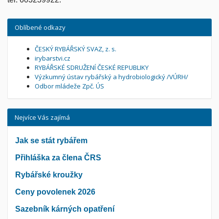
Oblíbené odkazy
ČESKÝ RYBÁŘSKÝ SVAZ, z. s.
irybarstvi.cz
RYBÁŘSKÉ SDRUŽENÍ ČESKÉ REPUBLIKY
Výzkumný ústav rybářský a hydrobiologický /VÚRH/
Odbor mládeže Zpč. ÚS
Nejvíce Vás zajímá
Jak se stát rybářem
Přihláška za člena ČRS
Rybářské kroužky
Ceny povolenek 2026
Sazebník kárných opatření