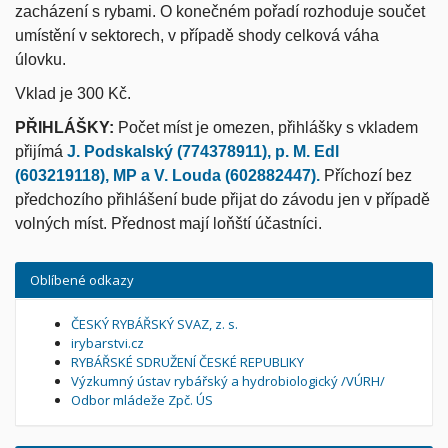
zacházení s rybami. O konečném pořadí rozhoduje součet
umístění v sektorech, v případě shody celková váha
úlovku.
Vklad je 300 Kč.
PŘIHLÁŠKY:
Počet míst je omezen, přihlášky s vkladem
přijímá
J. Podskalský (774378911), p. M. Edl
(603219118), MP a V. Louda (602882447).
Příchozí bez
předchozího přihlášení bude přijat do závodu jen v případě
volných míst. Přednost mají loňští účastníci.
Oblíbené odkazy
ČESKÝ RYBÁŘSKÝ SVAZ, z. s.
irybarstvi.cz
RYBÁŘSKÉ SDRUŽENÍ ČESKÉ REPUBLIKY
Výzkumný ústav rybářský a hydrobiologický /VÚRH/
Odbor mládeže Zpč. ÚS