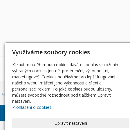
Děkujeme za podporu
Využíváme soubory cookies
Kliknutím na Přijmout cookies dáváte souhlas s uložením
vybraných cookies (nutné, preferenční, výkonnostní,
marketingové). Cookies používáme pro lepší fungování
našeho webu, měření jeho výkonnosti a cílení a
Český rybářský svaz, z. s. , Západočeský územní svaz zapsán ve
personalizaci reklam. To jaké cookies budou uloženy,
spolkovém rejstříku, vedeným Městským soudem v Praze, oddíl L, vložka
můžete svobodně rozhodnout pod tlačítkem Upravit
42810.
nastavení.
Prohlášení o cookies.
© Západočeský územní
Informace o zpracování
Soubory
svaz, 2024
osobních údajů
Cookie
Upravit nastavení