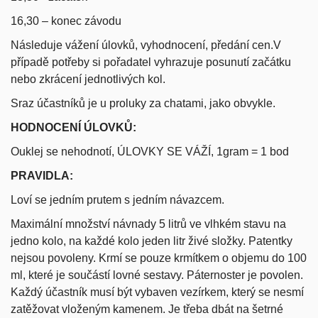
16,30 – konec závodu
Následuje vážení úlovků, vyhodnocení, předání cen.V
případě potřeby si pořadatel vyhrazuje posunutí začátku
nebo zkrácení jednotlivých kol.
Sraz účastníků je u proluky za chatami, jako obvykle.
HODNOCENÍ ÚLOVKŮ:
Ouklej se nehodnotí, ÚLOVKY SE VÁŽÍ, 1gram = 1 bod
PRAVIDLA:
Loví se jedním prutem s jedním návazcem.
Maximální množství návnady 5 litrů ve vlhkém stavu na
jedno kolo, na každé kolo jeden litr živé složky. Patentky
nejsou povoleny. Krmí se pouze krmítkem o objemu do 100
ml, které je součástí lovné sestavy. Páternoster je povolen.
Každý účastník musí být vybaven vezírkem, který se nesmí
zatěžovat vloženým kamenem. Je třeba dbát na šetrné