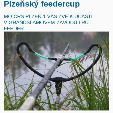
Plzeňský feedercup
MO ČRS PLZEŇ 1 VÁS ZVE K ÚČASTI
V GRANDSLAMOVÉM ZÁVODU LRU-
FEEDER