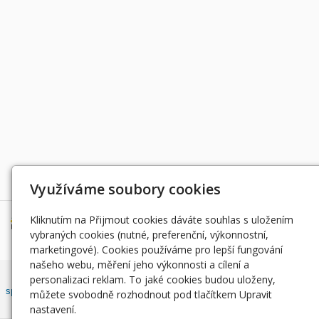
Děkujeme za podporu
Využíváme soubory cookies
Kliknutím na Přijmout cookies dáváte souhlas s uložením
vybraných cookies (nutné, preferenční, výkonnostní,
marketingové). Cookies používáme pro lepší fungování
našeho webu, měření jeho výkonnosti a cílení a
Český rybářský svaz, z. s. , Západočeský územní svaz zapsán ve
personalizaci reklam. To jaké cookies budou uloženy,
spolkovém rejstříku, vedeným Městským soudem v Praze, oddíl L, vložka
můžete svobodně rozhodnout pod tlačítkem Upravit
42810.
nastavení.