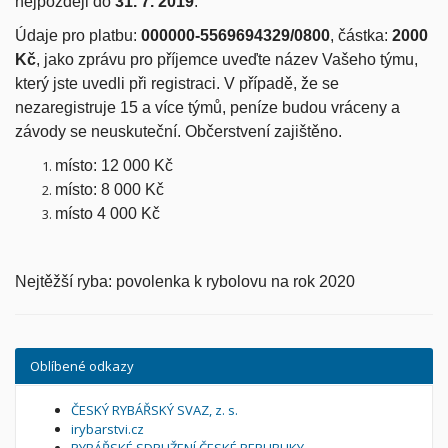
nejpozději do
31. 7. 2019
.
Údaje pro platbu:
000000-5569694329/0800
, částka:
2000
Kč
, jako zprávu pro příjemce uveďte název Vašeho týmu,
který jste uvedli při registraci. V případě, že se
nezaregistruje 15 a více týmů, peníze budou vráceny a
závody se neuskuteční. Občerstvení zajištěno.
místo: 12 000 Kč
místo: 8 000 Kč
místo 4 000 Kč
Nejtěžší ryba: povolenka k rybolovu na rok 2020
Oblíbené odkazy
ČESKÝ RYBÁŘSKÝ SVAZ, z. s.
irybarstvi.cz