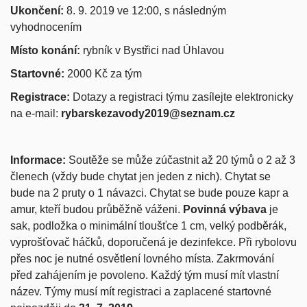
Ukončení:
8. 9. 2019 ve 12:00, s následným
vyhodnocením
Místo konání:
rybník v Bystřici nad Úhlavou
Startovné:
2000 Kč za tým
Registrace:
Dotazy a registraci týmu zasílejte elektronicky
na e-mail:
rybarskezavody2019@seznam.cz
Informace:
Soutěže se může zúčastnit až 20 týmů o 2 až 3
členech (vždy bude chytat jen jeden z nich). Chytat se
bude na 2 pruty o 1 návazci. Chytat se bude pouze kapr a
amur, kteří budou průběžně váženi.
Povinná výbava
je
sak, podložka o minimální tloušťce 1 cm, velký podběrák,
vyprošťovač háčků, doporučená je dezinfekce. Při rybolovu
přes noc je nutné osvětlení lovného místa. Zakrmování
před zahájením je povoleno. Každý tým musí mít vlastní
název. Týmy musí mít registraci a zaplacené startovné