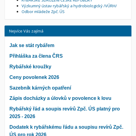
RYBÁŘSKÉ SDRUŽENÍ ČESKÉ REPUBLIKY
Výzkumný ústav rybářský a hydrobiologický /VÚRH/
Odbor mládeže Zpč. ÚS
Nejvíce Vás zajímá
Jak se stát rybářem
Přihláška za člena ČRS
Rybářské kroužky
Ceny povolenek 2026
Sazebník kárných opatření
Zápis docházky a úlovků v povolence k lovu
Rybářský řád a soupis revírů Zpč. ÚS platný pro
2025 - 2026
Dodatek k rybářskému řádu a soupisu revírů Zpč.
ÚS pro rok 2026