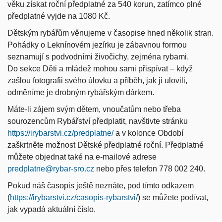
věku získat roční předplatné za 540 korun, zatímco plné
předplatné vyjde na 1080 Kč.
Dětským rybářům věnujeme v časopise hned několik stran.
Pohádky o Leknínovém jezírku je zábavnou formou
seznamují s podvodními živočichy, zejména rybami.
Do sekce Děti a mládež mohou sami přispívat – když
zašlou fotografii svého úlovku a příběh, jak ji ulovili,
odměníme je drobným rybářským dárkem.
Máte-li zájem svým dětem, vnoučatům nebo třeba
sourozencům Rybářství předplatit, navštivte stránku
https://irybarstvi.cz/predplatne/
a v kolonce Období
zaškrtněte možnost Dětské předplatné roční. Předplatné
můžete objednat také na e-mailové adrese
predplatne@rybar-sro.cz
nebo přes telefon 778 002 240.
Pokud náš časopis ještě neznáte, pod tímto odkazem
(
https://irybarstvi.cz/casopis-rybarstvi/
) se můžete podívat,
jak vypadá aktuální číslo.