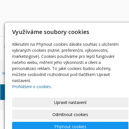
Děkujeme za podporu
Využíváme soubory cookies
Kliknutím na Přijmout cookies dáváte souhlas s uložením
vybraných cookies (nutné, preferenční, výkonnostní,
marketingové). Cookies používáme pro lepší fungování
našeho webu, měření jeho výkonnosti a cílení a
Český rybářský svaz, z. s. , Západočeský územní svaz zapsán ve
personalizaci reklam. To jaké cookies budou uloženy,
spolkovém rejstříku, vedeným Městským soudem v Praze, oddíl L, vložka
můžete svobodně rozhodnout pod tlačítkem Upravit
42810.
nastavení.
Prohlášení o cookies.
© Západočeský územní
Informace o zpracování
Soubory
svaz, 2024
osobních údajů
Cookie
Upravit nastavení
Odmítnout cookies
Přijmout cookies