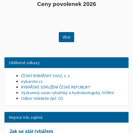
Ceny povolenek 2026
Více
Oblíbené odkazy
ČESKÝ RYBÁŘSKÝ SVAZ, z. s.
irybarstvi.cz
RYBÁŘSKÉ SDRUŽENÍ ČESKÉ REPUBLIKY
Výzkumný ústav rybářský a hydrobiologický /VÚRH/
Odbor mládeže Zpč. ÚS
Nejvíce Vás zajímá
Jak se stát rybářem