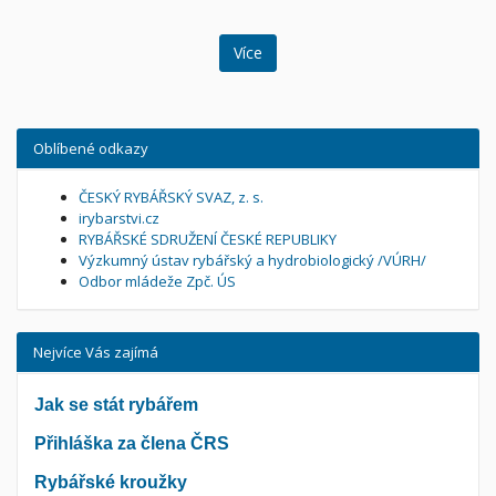
Více
Oblíbené odkazy
ČESKÝ RYBÁŘSKÝ SVAZ, z. s.
irybarstvi.cz
RYBÁŘSKÉ SDRUŽENÍ ČESKÉ REPUBLIKY
Výzkumný ústav rybářský a hydrobiologický /VÚRH/
Odbor mládeže Zpč. ÚS
Nejvíce Vás zajímá
Jak se stát rybářem
Přihláška za člena ČRS
Rybářské kroužky