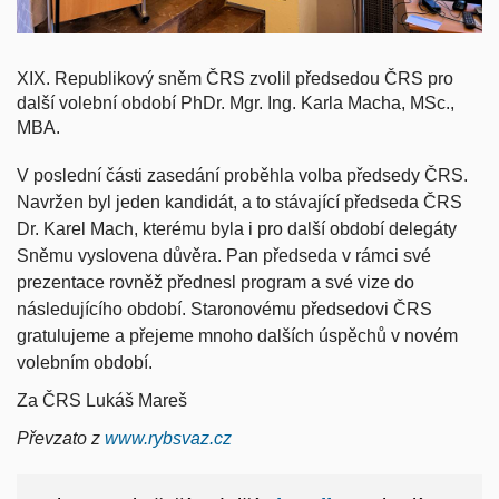
XIX. Republikový sněm ČRS zvolil předsedou ČRS pro
další volební období PhDr. Mgr. Ing. Karla Macha, MSc.,
MBA.
V poslední části zasedání proběhla volba předsedy ČRS.
Navržen byl jeden kandidát, a to stávající předseda ČRS
Dr. Karel Mach, kterému byla i pro další období delegáty
Sněmu vyslovena důvěra. Pan předseda v rámci své
prezentace rovněž přednesl program a své vize do
následujícího období. Staronovému předsedovi ČRS
gratulujeme a přejeme mnoho dalších úspěchů v novém
volebním období.
Za ČRS Lukáš Mareš
Převzato z
www.rybsvaz.cz