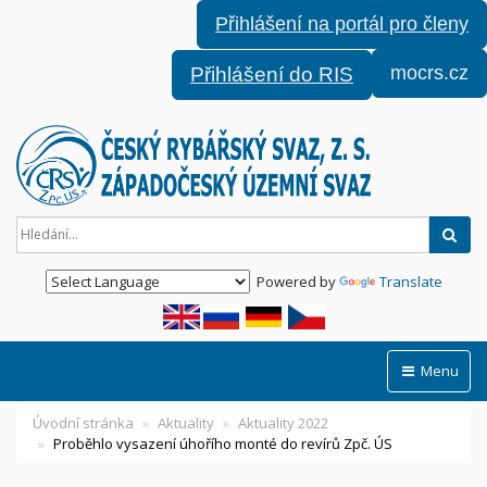
Přihlášení na portál pro členy
mocrs.cz
Přihlášení do RIS
Hled
Powered by
Translate
Menu
Úvodní stránka
Aktuality
Aktuality 2022
Proběhlo vysazení úhořího monté do revírů Zpč. ÚS