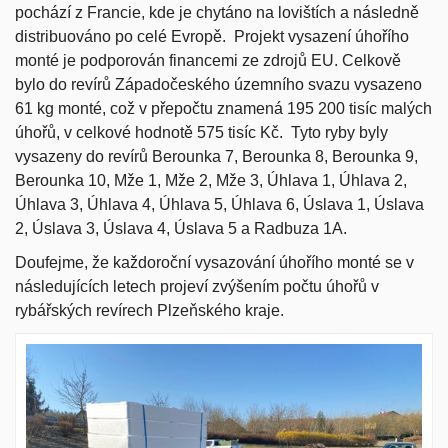
pochází z Francie, kde je chytáno na lovištích a následně
distribuováno po celé Evropě. Projekt vysazení úhořího
monté je podporován financemi ze zdrojů EU. Celkově
bylo do revírů Západočeského územního svazu vysazeno
61 kg monté, což v přepočtu znamená 195 200 tisíc malých
úhořů, v celkové hodnotě 575 tisíc Kč. Tyto ryby byly
vysazeny do revírů Berounka 7, Berounka 8, Berounka 9,
Berounka 10, Mže 1, Mže 2, Mže 3, Úhlava 1, Úhlava 2,
Úhlava 3, Úhlava 4, Úhlava 5, Úhlava 6, Úslava 1, Úslava
2, Úslava 3, Úslava 4, Úslava 5 a Radbuza 1A.
Doufejme, že každoroční vysazování úhořího monté se v
následujících letech projeví zvýšením počtu úhořů v
rybářských revírech Plzeňského kraje.