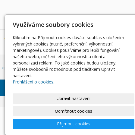
Děkujeme za podporu
Využíváme soubory cookies
Kliknutím na Přijmout cookies dáváte souhlas s uložením
vybraných cookies (nutné, preferenční, výkonnostní,
marketingové). Cookies používáme pro lepší fungování
našeho webu, měření jeho výkonnosti a cílení a
Český rybářský svaz, z. s. , Západočeský územní svaz zapsán ve
personalizaci reklam. To jaké cookies budou uloženy,
spolkovém rejstříku, vedeným Městským soudem v Praze, oddíl L, vložka
můžete svobodně rozhodnout pod tlačítkem Upravit
42810.
nastavení.
Prohlášení o cookies.
© Západočeský územní
Informace o zpracování
Soubory
svaz, 2024
osobních údajů
Cookie
Upravit nastavení
Odmítnout cookies
Přijmout cookies