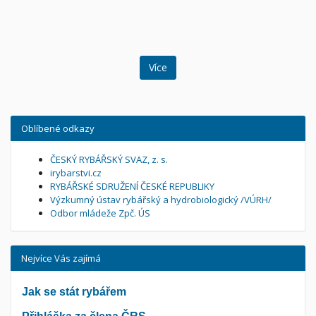
Více
Oblíbené odkazy
ČESKÝ RYBÁŘSKÝ SVAZ, z. s.
irybarstvi.cz
RYBÁŘSKÉ SDRUŽENÍ ČESKÉ REPUBLIKY
Výzkumný ústav rybářský a hydrobiologický /VÚRH/
Odbor mládeže Zpč. ÚS
Nejvíce Vás zajímá
Jak se stát rybářem