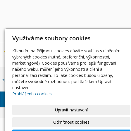
Děkujeme za podporu
Využíváme soubory cookies
Kliknutím na Přijmout cookies dáváte souhlas s uložením
vybraných cookies (nutné, preferenční, výkonnostní,
marketingové). Cookies používáme pro lepší fungování
našeho webu, měření jeho výkonnosti a cílení a
Český rybářský svaz, z. s. , Západočeský územní svaz zapsán ve
personalizaci reklam. To jaké cookies budou uloženy,
spolkovém rejstříku, vedeným Městským soudem v Praze, oddíl L, vložka
můžete svobodně rozhodnout pod tlačítkem Upravit
42810.
nastavení.
Prohlášení o cookies.
© Západočeský územní
Informace o zpracování
Soubory
svaz, 2024
osobních údajů
Cookie
Upravit nastavení
Odmítnout cookies