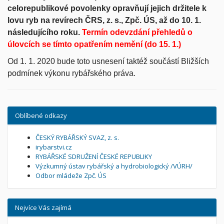
celorepublikové povolenky opravňují jejich držitele k
lovu ryb na revírech ČRS, z. s., Zpč. ÚS, až do 10. 1.
následujícího roku.
Termín odevzdání přehledů o
úlovcích se tímto opatřením nemění (do 15. 1.)
Od 1. 1. 2020 bude toto usnesení taktéž součástí Bližších
podmínek výkonu rybářského práva.
Oblíbené odkazy
ČESKÝ RYBÁŘSKÝ SVAZ, z. s.
irybarstvi.cz
RYBÁŘSKÉ SDRUŽENÍ ČESKÉ REPUBLIKY
Výzkumný ústav rybářský a hydrobiologický /VÚRH/
Odbor mládeže Zpč. ÚS
Nejvíce Vás zajímá