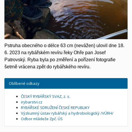
Pstruha obecného o délce 63 cm (nevážen) ulovil dne 18.
6. 2023 na rybářském revíru řeky Ohře pan Josef
Patrovský. Ryba byla po změření a pořízení fotografie
šetrně vrácena zpět do rybářského revíru.
Oblíbené odkazy
ČESKÝ RYBÁŘSKÝ SVAZ, z. s.
irybarstvi.cz
RYBÁŘSKÉ SDRUŽENÍ ČESKÉ REPUBLIKY
Výzkumný ústav rybářský a hydrobiologický /VÚRH/
Odbor mládeže Zpč. ÚS