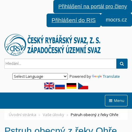
Přihlášení na portál pro členy
mocrs.cz
Přihlášení do RIS
Hled
Powered by
Translate
Menu
Úvodní stránka
Vaše úlovky
Pstruh obecný z řeky Ohře
Pstruh obecný z řeky Ohře