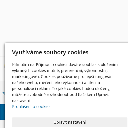
Děkujeme za podporu
Využíváme soubory cookies
Kliknutím na Přijmout cookies dáváte souhlas s uložením
vybraných cookies (nutné, preferenční, výkonnostní,
marketingové). Cookies používáme pro lepší fungování
našeho webu, měření jeho výkonnosti a cílení a
Český rybářský svaz, z. s. , Západočeský územní svaz zapsán ve
personalizaci reklam. To jaké cookies budou uloženy,
spolkovém rejstříku, vedeným Městským soudem v Praze, oddíl L, vložka
můžete svobodně rozhodnout pod tlačítkem Upravit
42810.
nastavení.
Prohlášení o cookies.
© Západočeský územní
Informace o zpracování
Soubory
svaz, 2024
osobních údajů
Cookie
Upravit nastavení