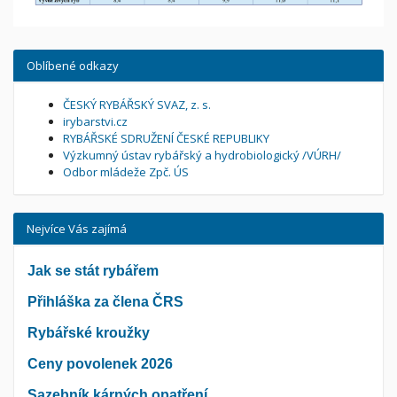
Oblíbené odkazy
ČESKÝ RYBÁŘSKÝ SVAZ, z. s.
irybarstvi.cz
RYBÁŘSKÉ SDRUŽENÍ ČESKÉ REPUBLIKY
Výzkumný ústav rybářský a hydrobiologický /VÚRH/
Odbor mládeže Zpč. ÚS
Nejvíce Vás zajímá
Jak se stát rybářem
Přihláška za člena ČRS
Rybářské kroužky
Ceny povolenek 2026
Sazebník kárných opatření