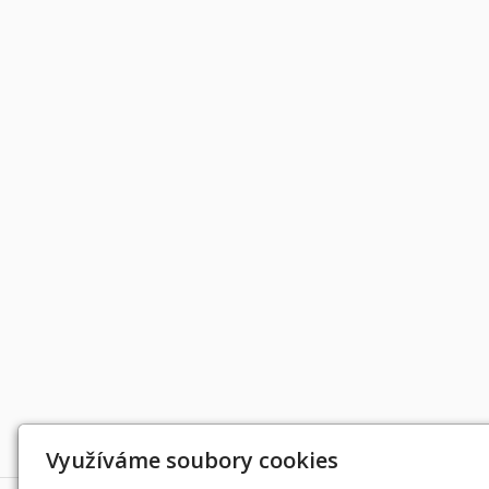
Děkujeme za podporu
Využíváme soubory cookies