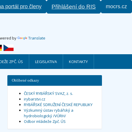
na portál pro členy
mocrs.cz
Přihlášení do RIS
wered by
Translate
EŽE ZPČ. ÚS
LEGISLATIVA
KONTAKTY
Oblíbené odkazy
ČESKÝ RYBÁŘSKÝ SVAZ, z. s.
irybarstvi.cz
RYBÁŘSKÉ SDRUŽENÍ ČESKÉ REPUBLIKY
Výzkumný ústav rybářský a
hydrobiologický /VÚRH/
Odbor mládeže Zpč. ÚS