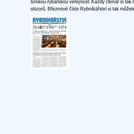
širokou rybářskou veřejnost. Každý čtenář si tak
obzorů. Březnové číslo Rybníkářství si tak může