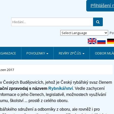
Přihlášení 
Hledat
Po
RGANIZACE
POVOLENKY
REVÍRY ZPČ.ÚS
ODBOR MLÁD
ezen 2017
 v Českých Budějovicích, jehož je Český rybářský svaz členem
ační zpravodaj s názvem
Rybníkářství
.
Vedle zachycení
nformace o jeho členech, legislativě, možnostech využívání
mu, školství ... prostě z celého oboru.
bářského sdružení a odborníky z oboru, ale rovněž i pro