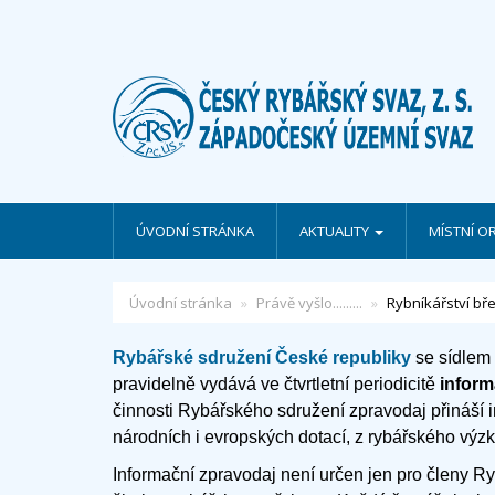
ÚVODNÍ STRÁNKA
AKTUALITY
MÍSTNÍ O
Úvodní stránka
Právě vyšlo.........
Rybníkářství bř
Rybářské sdružení České republiky
se sídlem
pravidelně vydává ve čtvrtletní periodicitě
inform
činnosti Rybářského sdružení zpravodaj přináší i
národních i evropských dotací, z rybářského výzku
Informační zpravodaj není určen jen pro členy Ry