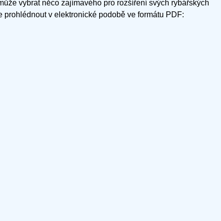
 může vybrat něco zajímavého pro rozšíření svých rybářských
te prohlédnout v elektronické podobě ve formátu PDF: