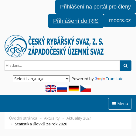
Přihlášení na portál pro členy
mocrs.cz
Přihlášení do RIS
Hled
Powered by
Translate
Menu
Úvodní stránka
Aktuality
Aktuality 2021
Statistika úlovků za rok 2020