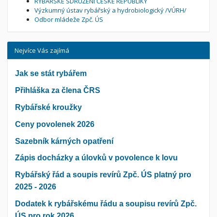
RYBÁŘSKÉ SDRUŽENÍ ČESKÉ REPUBLIKY
Výzkumný ústav rybářský a hydrobiologický /VÚRH/
Odbor mládeže Zpč. ÚS
Nejvíce Vás zajímá
Jak se stát rybářem
Přihláška za člena ČRS
Rybářské kroužky
Ceny povolenek 2026
Sazebník kárných opatření
Zápis docházky a úlovků v povolence k lovu
Rybářský řád a soupis revírů Zpč. ÚS platný pro
2025 - 2026
Dodatek k rybářskému řádu a soupisu revírů Zpč.
ÚS pro rok 2026