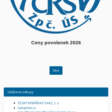
Ceny povolenek 2026
Více
Oblíbené odkazy
ČESKÝ RYBÁŘSKÝ SVAZ, z. s.
irybarstvi.cz