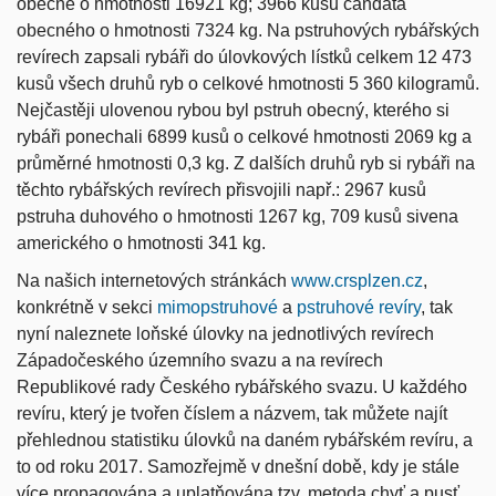
obecné o hmotnosti 16921 kg; 3966 kusů candáta
obecného o hmotnosti 7324 kg. Na pstruhových rybářských
revírech zapsali rybáři do úlovkových lístků celkem 12 473
kusů všech druhů ryb o celkové hmotnosti 5 360 kilogramů.
Nejčastěji ulovenou rybou byl pstruh obecný, kterého si
rybáři ponechali 6899 kusů o celkové hmotnosti 2069 kg a
průměrné hmotnosti 0,3 kg. Z dalších druhů ryb si rybáři na
těchto rybářských revírech přisvojili např.: 2967 kusů
pstruha duhového o hmotnosti 1267 kg, 709 kusů sivena
amerického o hmotnosti 341 kg.
Na našich internetových stránkách
www.crsplzen.cz
,
konkrétně v sekci
mimopstruhové
a
pstruhové revíry
, tak
nyní naleznete loňské úlovky na jednotlivých revírech
Západočeského územního svazu a na revírech
Republikové rady Českého rybářského svazu. U každého
revíru, který je tvořen číslem a názvem, tak můžete najít
přehlednou statistiku úlovků na daném rybářském revíru, a
to od roku 2017. Samozřejmě v dnešní době, kdy je stále
více propagována a uplatňována tzv. metoda chyť a pusť,