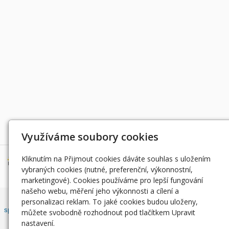
Děkujeme za podporu
Využíváme soubory cookies
Kliknutím na Přijmout cookies dáváte souhlas s uložením
vybraných cookies (nutné, preferenční, výkonnostní,
marketingové). Cookies používáme pro lepší fungování
našeho webu, měření jeho výkonnosti a cílení a
Český rybářský svaz, z. s. , Západočeský územní svaz zapsán ve
personalizaci reklam. To jaké cookies budou uloženy,
spolkovém rejstříku, vedeným Městským soudem v Praze, oddíl L, vložka
můžete svobodně rozhodnout pod tlačítkem Upravit
42810.
nastavení.