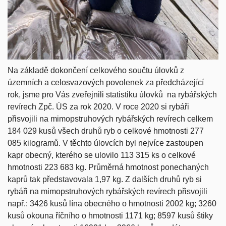
Na základě dokončení celkového součtu úlovků z
územních a celosvazových povolenek za předcházející
rok, jsme pro Vás zveřejnili statistiku úlovků na rybářských
revírech Zpč. ÚS za rok 2020. V roce 2020 si rybáři
přisvojili na mimopstruhových rybářských revírech celkem
184 029 kusů všech druhů ryb o celkové hmotnosti 277
085 kilogramů. V těchto úlovcích byl nejvíce zastoupen
kapr obecný, kterého se ulovilo 113 315 ks o celkové
hmotnosti 223 683 kg. Průměrná hmotnost ponechaných
kaprů tak představovala 1,97 kg. Z dalších druhů ryb si
rybáři na mimopstruhových rybářských revírech přisvojili
např.: 3426 kusů lína obecného o hmotnosti 2002 kg; 3260
kusů okouna říčního o hmotnosti 1171 kg; 8597 kusů štiky