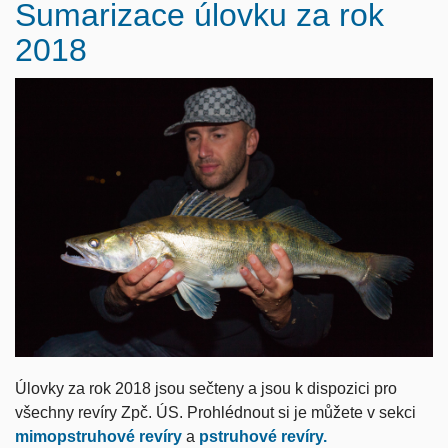
Sumarizace úlovku za rok
2018
Úlovky za rok 2018 jsou sečteny a jsou k dispozici pro
všechny revíry Zpč. ÚS. Prohlédnout si je můžete v sekci
mimopstruhové revíry
a
pstruhové revíry
.