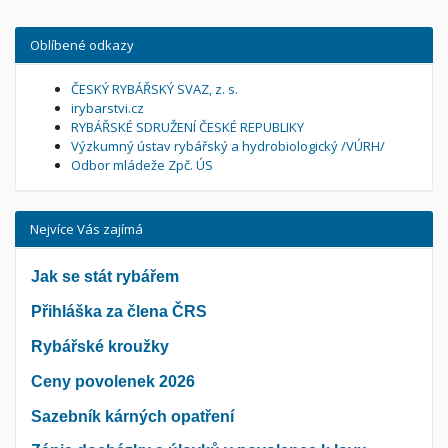
Oblíbené odkazy
ČESKÝ RYBÁŘSKÝ SVAZ, z. s.
irybarstvi.cz
RYBÁŘSKÉ SDRUŽENÍ ČESKÉ REPUBLIKY
Výzkumný ústav rybářský a hydrobiologický /VÚRH/
Odbor mládeže Zpč. ÚS
Nejvíce Vás zajímá
Jak se stát rybářem
Přihláška za člena ČRS
Rybářské kroužky
Ceny povolenek 2026
Sazebník kárných opatření