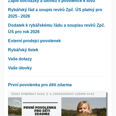
Zápis docházky a úlovků v povolence k lovu
Rybářský řád a soupis revírů Zpč. ÚS platný pro
2025 - 2026
Dodatek k rybářskému řádu a soupisu revírů Zpč.
ÚS pro rok 2026
Externí prodejci povolenek
Rybářský lístek
Vaše dotazy
Vaše úlovky
První povolenka pro děti zdarma