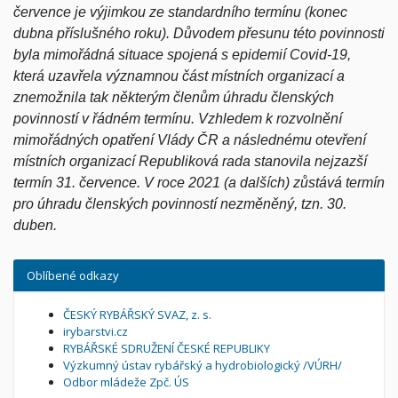
července je výjimkou ze standardního termínu (konec
dubna příslušného roku). Důvodem přesunu této povinnosti
byla mimořádná situace spojená s epidemií Covid-19,
která uzavřela významnou část místních organizací a
znemožnila tak některým členům úhradu členských
povinností v řádném termínu. Vzhledem k rozvolnění
mimořádných opatření Vlády ČR a následnému otevření
místních organizací Republiková rada stanovila nejzazší
termín 31. července. V roce 2021 (a dalších) zůstává termín
pro úhradu členských povinností nezměněný, tzn. 30.
duben.
Oblíbené odkazy
ČESKÝ RYBÁŘSKÝ SVAZ, z. s.
irybarstvi.cz
RYBÁŘSKÉ SDRUŽENÍ ČESKÉ REPUBLIKY
Výzkumný ústav rybářský a hydrobiologický /VÚRH/
Odbor mládeže Zpč. ÚS