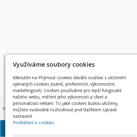
Děkujeme za podporu
Využíváme soubory cookies
Kliknutím na Přijmout cookies dáváte souhlas s uložením
vybraných cookies (nutné, preferenční, výkonnostní,
marketingové). Cookies používáme pro lepší fungování
našeho webu, měření jeho výkonnosti a cílení a
Český rybářský svaz, z. s. , Západočeský územní svaz zapsán ve
personalizaci reklam. To jaké cookies budou uloženy,
spolkovém rejstříku, vedeným Městským soudem v Praze, oddíl L, vložka
můžete svobodně rozhodnout pod tlačítkem Upravit
42810.
nastavení.
Prohlášení o cookies.
© Západočeský územní
Informace o zpracování
Soubory
svaz, 2024
osobních údajů
Cookie