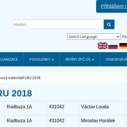
Přihlášení 
Hledat
Po
RGANIZACE
POVOLENKY
REVÍRY ZPČ.ÚS
ODBOR MLÁD
nový kalendář LRU 2018
RU 2018
Radbuza 1A
431042
Václav Louda
Radbuza 1A
431042
Miroslav Horálek