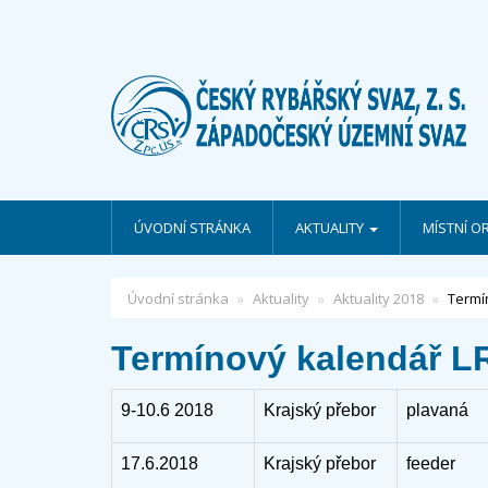
ÚVODNÍ STRÁNKA
AKTUALITY
MÍSTNÍ O
Úvodní stránka
Aktuality
Aktuality 2018
Termí
Termínový kalendář L
9-10.6 2018
Krajský přebor
plavaná
17.6.2018
Krajský přebor
feeder