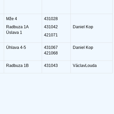
Mže 4
431028
Radbuza 1A
431042
Daniel Kop
Úslava 1
421071
Úhlava 4-5
431067
Daniel Kop
421068
Radbuza 1B
431043
VáclavLouda