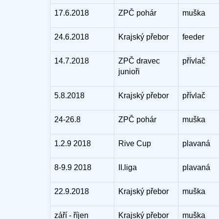
17.6.2018
ZPČ pohár
muška
24.6.2018
Krajský přebor
feeder
14.7.2018
ZPČ dravec
přívlač
junioři
5.8.2018
Krajský přebor
přívlač
24-26.8
ZPČ pohár
muška
1.2.9 2018
Rive Cup
plavaná
8-9.9 2018
II.liga
plavaná
22.9.2018
Krajský přebor
muška
září - říjen
Krajský přebor
muška