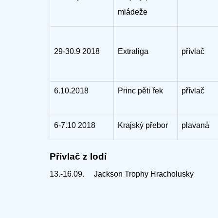
mládeže
29-30.9 2018
Extraliga
přívlač
6.10.2018
Princ pěti řek
přívlač
6-7.10 2018
Krajský přebor
plavaná
Přívlač z lodí
13.-16.09.
Jackson Trophy Hracholusky