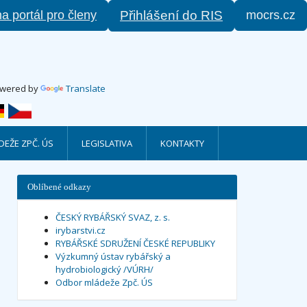
na portál pro členy
mocrs.cz
Přihlášení do RIS
wered by
Translate
EŽE ZPČ. ÚS
LEGISLATIVA
KONTAKTY
Oblíbené odkazy
ČESKÝ RYBÁŘSKÝ SVAZ, z. s.
irybarstvi.cz
RYBÁŘSKÉ SDRUŽENÍ ČESKÉ REPUBLIKY
Výzkumný ústav rybářský a
hydrobiologický /VÚRH/
Odbor mládeže Zpč. ÚS