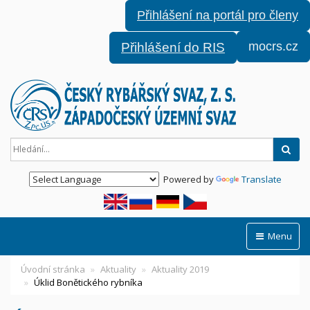
Přihlášení na portál pro členy
mocrs.cz
Přihlášení do RIS
Hled
Powered by
Translate
Menu
Úvodní stránka
Aktuality
Aktuality 2019
Úklid Bonětického rybníka