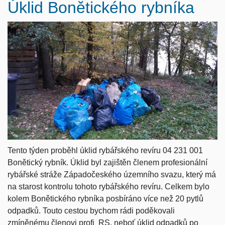
Úklid Bonětického rybníka
Tento týden proběhl úklid rybářského revíru 04 231 001
Bonětický rybník. Úklid byl zajištěn členem profesionální
rybářské stráže Západočeského územního svazu, který má
na starost kontrolu tohoto rybářského revíru. Celkem bylo
kolem Bonětického rybníka posbíráno více než 20 pytlů
odpadků. Touto cestou bychom rádi poděkovali
zmíněnému členovi profi
RS, neboť úklid odpadků po