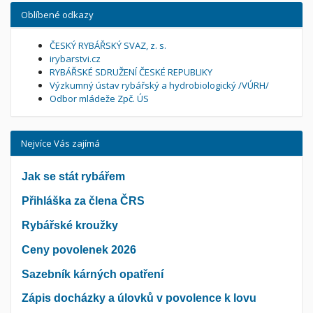
Oblíbené odkazy
ČESKÝ RYBÁŘSKÝ SVAZ, z. s.
irybarstvi.cz
RYBÁŘSKÉ SDRUŽENÍ ČESKÉ REPUBLIKY
Výzkumný ústav rybářský a hydrobiologický /VÚRH/
Odbor mládeže Zpč. ÚS
Nejvíce Vás zajímá
Jak se stát rybářem
Přihláška za člena ČRS
Rybářské kroužky
Ceny povolenek 2026
Sazebník kárných opatření
Zápis docházky a úlovků v povolence k lovu