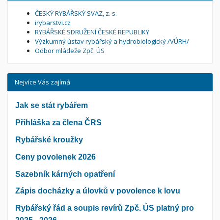
ČESKÝ RYBÁŘSKÝ SVAZ, z. s.
irybarstvi.cz
RYBÁŘSKÉ SDRUŽENÍ ČESKÉ REPUBLIKY
Výzkumný ústav rybářský a hydrobiologický /VÚRH/
Odbor mládeže Zpč. ÚS
Nejvíce Vás zajímá
Jak se stát rybářem
Přihláška za člena ČRS
Rybářské kroužky
Ceny povolenek 2026
Sazebník kárných opatření
Zápis docházky a úlovků v povolence k lovu
Rybářský řád a soupis revírů Zpč. ÚS platný pro