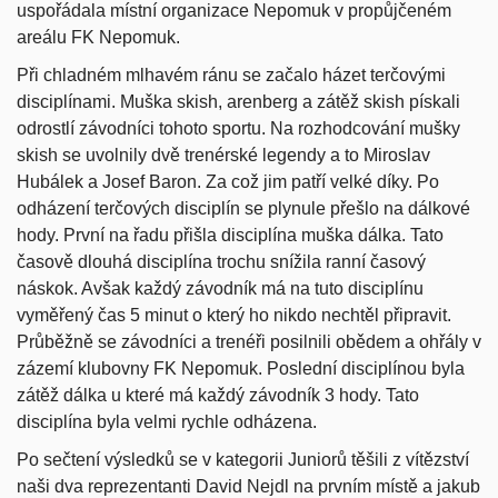
uspořádala místní organizace Nepomuk v propůjčeném
areálu FK Nepomuk.
Při chladném mlhavém ránu se začalo házet terčovými
disciplínami. Muška skish, arenberg a zátěž skish pískali
odrostlí závodníci tohoto sportu. Na rozhodcování mušky
skish se uvolnily dvě trenérské legendy a to Miroslav
Hubálek a Josef Baron. Za což jim patří velké díky. Po
odházení terčových disciplín se plynule přešlo na dálkové
hody. První na řadu přišla disciplína muška dálka. Tato
časově dlouhá disciplína trochu snížila ranní časový
náskok. Avšak každý závodník má na tuto disciplínu
vyměřený čas 5 minut o který ho nikdo nechtěl připravit.
Průběžně se závodníci a trenéři posilnili obědem a ohřály v
zázemí klubovny FK Nepomuk. Poslední disciplínou byla
zátěž dálka u které má každý závodník 3 hody. Tato
disciplína byla velmi rychle odházena.
Po sečtení výsledků se v kategorii Juniorů těšili z vítězství
naši dva reprezentanti David Nejdl na prvním místě a jakub