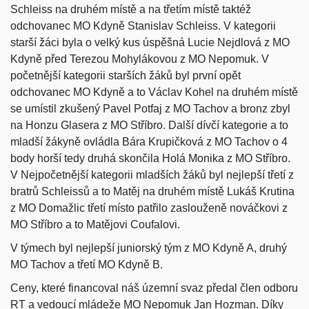
Schleiss na druhém místě a na třetím místě taktéž
odchovanec MO Kdyně Stanislav Schleiss. V kategorii
starší žáci byla o velký kus úspěšná Lucie Nejdlová z MO
Kdyně před Terezou Mohylákovou z MO Nepomuk. V
početnější kategorii starších žáků byl první opět
odchovanec MO Kdyně a to Václav Kohel na druhém místě
se umístil zkušený Pavel Potfaj z MO Tachov a bronz zbyl
na Honzu Glasera z MO Stříbro. Další dívčí kategorie a to
mladší žákyně ovládla Bára Krupičková z MO Tachov o 4
body horší tedy druhá skončila Holá Monika z MO Stříbro.
V Nejpočetnější kategorii mladších žáků byl nejlepší třetí z
bratrů Schleissů a to Matěj na druhém místě Lukáš Krutina
z MO Domažlic třetí místo patřilo zaslouženě nováčkovi z
MO Stříbro a to Matějovi Coufalovi.
V týmech byl nejlepší juniorský tým z MO Kdyně A, druhý
MO Tachov a třetí MO Kdyně B.
Ceny, které financoval náš územní svaz předal člen odboru
RT a vedoucí mládeže MO Nepomuk Jan Hozman. Díky