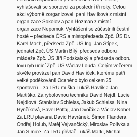
vyhlašovali se sportovci za poslední tři roky. Celou
akci výborně zorganizovali paní Havlíková z místní
organizace Sokolov a pan Hozman z místní
organizace Nepomuk. Vyhlášení se zúčastnili čestní
hosté – předseda ČRS a místopředseda Zpč. ÚS Dr.
Karel Mach, předseda Zpč. ÚS Ing. Jan Štípek,
jednatel Zpč. ÚS Martin Bílý, předseda odboru
mládeže Zpč. ÚS Jiří Podskalský a předseda odboru
lovu ryb udicí Zpč. ÚS Václav Louda. Celým večerem
skvěle provázel pan David Havlíček, kterému patří
velké poděkování! Oceněno bylo celkem 25
sportovců – za LRU muška Lukáš Havlík a Jan
Martiško. Za rybolovnou techniku David Nejdl, Lucie
Nejdlová, Stanislav Schleiss, Jakub Schleiss, Nina
Hynčíková, Pavel Potfaj, Jan Dvořák a Václav Kohel.
Za LRU plavaná David Havránek, Šimon Flandera,
Ondřej Holub, Matěj Vejvančický, Miroslav Polívka a
Jan Šimice. Za LRU přívlač Lukáš Markl, Michal