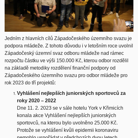
Jedním z hlavních cílů Západočeského územního svazu je
podpora mládeže. Z tohoto důvodu i v letošním roce uvolnil
Západočeský územní svaz odboru mládeže nad rámec
rozpočtu částku ve výši 150.000 Kč, kterou odbor rozdělil
na základě metodiky rozdělení finanční podpory od
Západočeského územního svazu pro odbor mládeže pro
rok 2023 do tří projektů:
Vyhlášení nejlepších juniorských sportovců za
roky 2020 – 2022
Dne 11. 2. 2023 se v sále hotelu York v Křimicích
konala akce Vyhlášení nejlepších juniorských
sportovců, na kterou bylo uvolněno 25.000 Kč.
Protože se vyhlášení kvůli epidemii koronaviru
nemohlo uspořádat v předchozích dvou letech,