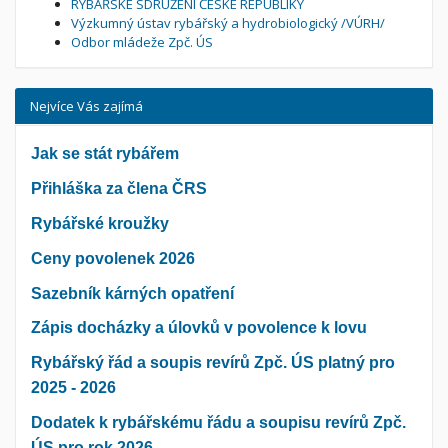
RYBÁŘSKÉ SDRUŽENÍ ČESKÉ REPUBLIKY
Výzkumný ústav rybářský a hydrobiologický /VÚRH/
Odbor mládeže Zpč. ÚS
Nejvíce Vás zajímá
Jak se stát rybářem
Přihláška za člena ČRS
Rybářské kroužky
Ceny povolenek 2026
Sazebník kárných opatření
Zápis docházky a úlovků v povolence k lovu
Rybářský řád a soupis revírů Zpč. ÚS platný pro
2025 - 2026
Dodatek k rybářskému řádu a soupisu revírů Zpč.
ÚS pro rok 2026