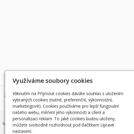
Děkujeme za podporu
Využíváme soubory cookies
Kliknutím na Přijmout cookies dáváte souhlas s uložením
vybraných cookies (nutné, preferenční, výkonnostní,
marketingové). Cookies používáme pro lepší fungování
našeho webu, měření jeho výkonnosti a cílení a
Český rybářský svaz, z. s. , Západočeský územní svaz zapsán ve
personalizaci reklam. To jaké cookies budou uloženy,
spolkovém rejstříku, vedeným Městským soudem v Praze, oddíl L, vložka
můžete svobodně rozhodnout pod tlačítkem Upravit
42810.
nastavení.