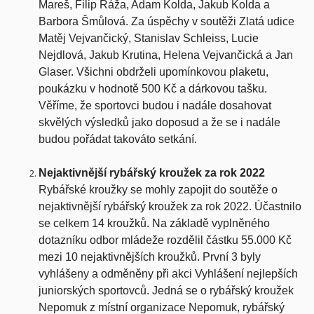
Mareš, Filip Ráža, Adam Kolda, Jakub Kolda a
Barbora Šmůlová. Za úspěchy v soutěži Zlatá udice
Matěj Vejvančický, Stanislav Schleiss, Lucie
Nejdlová, Jakub Krutina, Helena Vejvančická a Jan
Glaser. Všichni obdrželi upomínkovou plaketu,
poukázku v hodnotě 500 Kč a dárkovou tašku.
Věříme, že sportovci budou i nadále dosahovat
skvělých výsledků jako doposud a že se i nadále
budou pořádat takováto setkání.
Nejaktivnější rybářský kroužek za rok 2022
Rybářské kroužky se mohly zapojit do soutěže o
nejaktivnější rybářský kroužek za rok 2022. Účastnilo
se celkem 14 kroužků. Na základě vyplněného
dotazníku odbor mládeže rozdělil částku 55.000 Kč
mezi 10 nejaktivnějších kroužků. První 3 byly
vyhlášeny a odměněny při akci Vyhlášení nejlepších
juniorských sportovců. Jedná se o rybářský kroužek
Nepomuk z místní organizace Nepomuk, rybářský