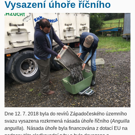
Vysazení úhoře říčního
Dne 12. 7. 2018 byla do revírů Západočeského územního
svazu vysazena rozkrmená násada úhoře říčního (
Anguilla
anguilla
). Násada úhoře byla financována z dotací EU na