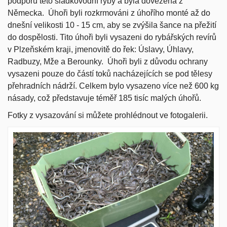
podporu této sladkovodní ryby a byla dovezena z
Německa. Úhoři byli rozkrmováni z úhořího monté až do
dnešní velikosti 10 - 15 cm, aby se zvýšila šance na přežití
do dospělosti. Tito úhoři byli vysazeni do rybářských revírů
v Plzeňském kraji, jmenovitě do řek: Úslavy, Úhlavy,
Radbuzy, Mže a Berounky. Úhoři byli z důvodu ochrany
vysazeni pouze do částí toků nacházejících se pod tělesy
přehradních nádrží. Celkem bylo vysazeno více než 600 kg
násady, což představuje téměř 185 tisíc malých úhořů.
Fotky z vysazování si můžete prohlédnout ve fotogalerii.