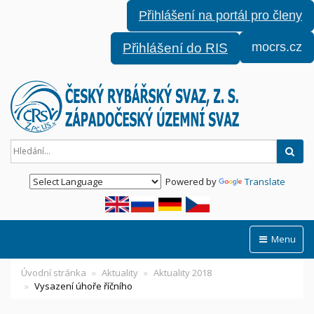
Přihlášení na portál pro členy
mocrs.cz
Přihlášení do RIS
Hled
Powered by
Translate
Menu
Úvodní stránka
Aktuality
Aktuality 2018
Vysazení úhoře říčního