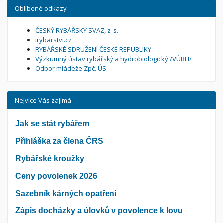
Oblíbené odkazy
ČESKÝ RYBÁŘSKÝ SVAZ, z. s.
irybarstvi.cz
RYBÁŘSKÉ SDRUŽENÍ ČESKÉ REPUBLIKY
Výzkumný ústav rybářský a hydrobiologický /VÚRH/
Odbor mládeže Zpč. ÚS
Nejvíce Vás zajímá
Jak se stát rybářem
Přihláška za člena ČRS
Rybářské kroužky
Ceny povolenek 2026
Sazebník kárných opatření
Zápis docházky a úlovků v povolence k lovu