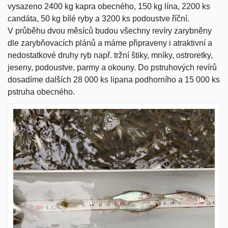
vysazeno 2400 kg kapra obecného, 150 kg lína, 2200 ks
candáta, 50 kg bílé ryby a 3200 ks podoustve říční.
V průběhu dvou měsíců budou všechny revíry zarybněny
dle zarybňovacích plánů a máme připraveny i atraktivní a
nedostatkové druhy ryb např. tržní štiky, mníky, ostroretky,
jeseny, podoustve, parmy a okouny. Do pstruhových revírů
dosadíme dalších 28 000 ks lipana podhorního a 15 000 ks
pstruha obecného.