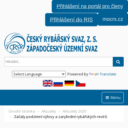
Přihlášení na portál pro členy
mocrs.cz
Přihlášení do RIS
Hled
Powered by
Translate
Menu
Úvodní stránka
Aktuality
Aktuality 2020
Začaly podzimní výlovy a zarybnění rybářských revírů