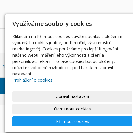
Děkujeme za podporu
Využíváme soubory cookies
Kliknutím na Přijmout cookies dáváte souhlas s uložením
vybraných cookies (nutné, preferenční, výkonnostní,
marketingové). Cookies používáme pro lepší fungování
našeho webu, měření jeho výkonnosti a cílení a
Český rybářský svaz, z. s. , Západočeský územní svaz zapsán ve
personalizaci reklam. To jaké cookies budou uloženy,
spolkovém rejstříku, vedeným Městským soudem v Praze, oddíl L, vložka
můžete svobodně rozhodnout pod tlačítkem Upravit
42810.
nastavení.
Prohlášení o cookies.
© Západočeský územní
Informace o zpracování
Soubory
svaz, 2024
osobních údajů
Cookie
Upravit nastavení
Odmítnout cookies
Přijmout cookies