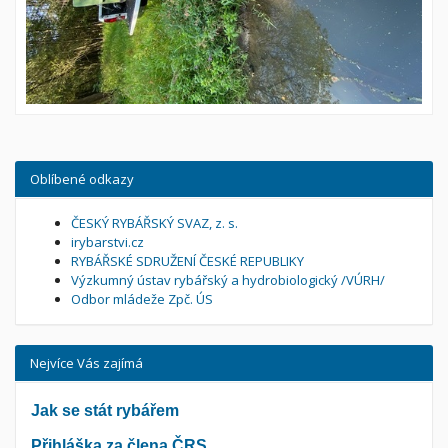
Oblíbené odkazy
ČESKÝ RYBÁŘSKÝ SVAZ, z. s.
irybarstvi.cz
RYBÁŘSKÉ SDRUŽENÍ ČESKÉ REPUBLIKY
Výzkumný ústav rybářský a hydrobiologický /VÚRH/
Odbor mládeže Zpč. ÚS
Nejvíce Vás zajímá
Jak se stát rybářem
Přihláška za člena ČRS