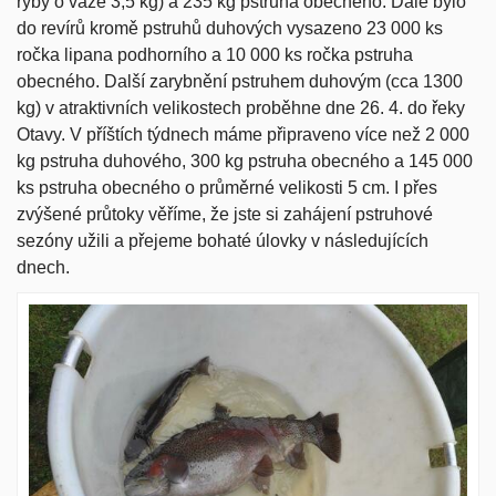
ryby o váze 3,5 kg) a 235 kg pstruha obecného. Dále bylo
do revírů kromě pstruhů duhových vysazeno 23 000 ks
ročka lipana podhorního a 10 000 ks ročka pstruha
obecného. Další zarybnění pstruhem duhovým (cca 1300
kg) v atraktivních velikostech proběhne dne 26. 4. do řeky
Otavy. V příštích týdnech máme připraveno více než 2 000
kg pstruha duhového, 300 kg pstruha obecného a 145 000
ks pstruha obecného o průměrné velikosti 5 cm. I přes
zvýšené průtoky věříme, že jste si zahájení pstruhové
sezóny užili a přejeme bohaté úlovky v následujících
dnech.