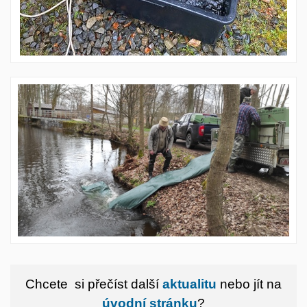
Chcete si přečíst další
aktualitu
nebo jít na
úvodní stránku
?