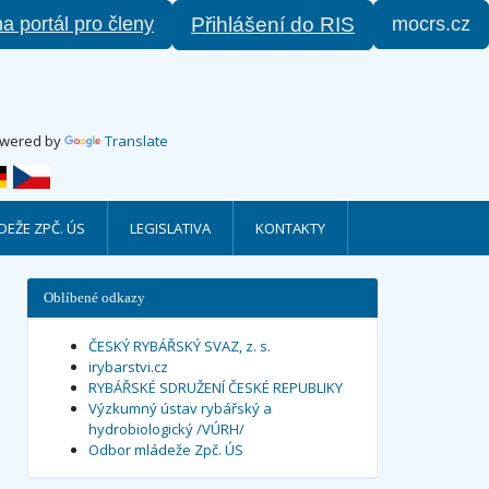
na portál pro členy
mocrs.cz
Přihlášení do RIS
wered by
Translate
EŽE ZPČ. ÚS
LEGISLATIVA
KONTAKTY
Oblíbené odkazy
ČESKÝ RYBÁŘSKÝ SVAZ, z. s.
irybarstvi.cz
RYBÁŘSKÉ SDRUŽENÍ ČESKÉ REPUBLIKY
Výzkumný ústav rybářský a
hydrobiologický /VÚRH/
Odbor mládeže Zpč. ÚS