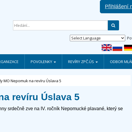
Přihlášení 
Hledat
Po
RGANIZACE
POVOLENKY
REVÍRY ZPČ.ÚS
ODBOR MLÁD
y MO Nepomuk na revíru Úslava 5
 revíru Úslava 5
ny srdečně zve na IV. ročník Nepomucké plavané, který se