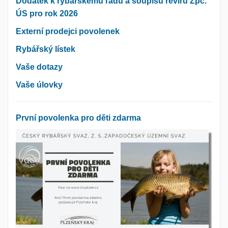
Dodatek k rybářskému řádu a soupisu revírů Zpč.
ÚS pro rok 2026
Externí prodejci povolenek
Rybářský lístek
Vaše dotazy
Vaše úlovky
První povolenka pro děti zdarma