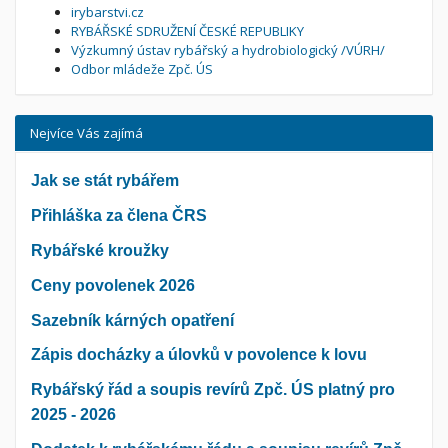
irybarstvi.cz
RYBÁŘSKÉ SDRUŽENÍ ČESKÉ REPUBLIKY
Výzkumný ústav rybářský a hydrobiologický /VÚRH/
Odbor mládeže Zpč. ÚS
Nejvíce Vás zajímá
Jak se stát rybářem
Přihláška za člena ČRS
Rybářské kroužky
Ceny povolenek 2026
Sazebník kárných opatření
Zápis docházky a úlovků v povolence k lovu
Rybářský řád a soupis revírů Zpč. ÚS platný pro
2025 - 2026