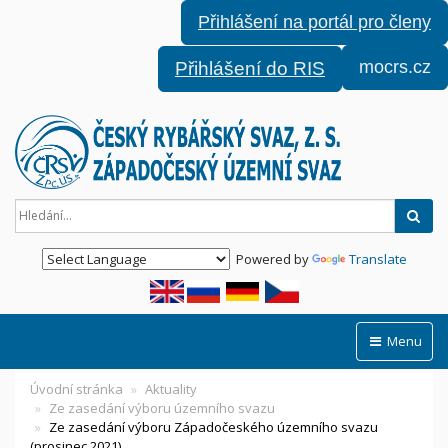
Přihlášení na portál pro členy
mocrs.cz
Přihlášení do RIS
Hled
Powered by
Translate
Menu
Úvodní stránka
Aktuality
Ze zasedání výboru územního svazu
Ze zasedání výboru Západočeského územního svazu
(prosinec 2021)