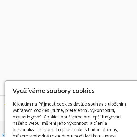
Děkujeme za podporu
Využíváme soubory cookies
Kliknutím na Přijmout cookies dáváte souhlas s uložením
vybraných cookies (nutné, preferenční, výkonnostní,
marketingové). Cookies používáme pro lepší fungování
našeho webu, měření jeho výkonnosti a cílení a
Český rybářský svaz, z. s. , Západočeský územní svaz zapsán ve
personalizaci reklam. To jaké cookies budou uloženy,
spolkovém rejstříku, vedeným Městským soudem v Praze, oddíl L, vložka
můžete svobodně rozhodnout pod tlačítkem Upravit