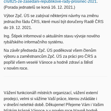
crs/825-ze-zasedani-republikove-rady-prosinec-2021
.
(Porada jednatelů se koná 16. 12. 2021.)
Výbor Zpč. ÚS se zabýval některými návrhy na změnu
jednacího řádu ČRS, které musí být doručeny Radě ČRS
do 19. 12. 2021.
Ing. Štípek informoval o aktuálním stavu vývoje nového
rybářského informačního systému.
Na závěr předseda Zpč. ÚS poděkoval všem členům
výboru a zaměstnancům Zpč. ÚS za práci pro ČRS a
popřál všem veselé Vánoce a hodně zdraví a štěstí
v novém roce.
Vážení funkcionáři místních organizací, vážení externí
prodejci, velmi si vážíme Vaší práce, kterou zvládáte i
v dnešní nelehké době. Děkujeme! Přejeme Vám i Vašim
blízkým krásné Vánoce a v novém roce hlavně hodně