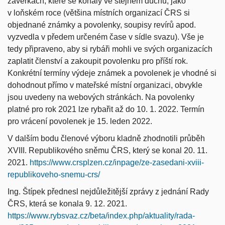
závěrkách, které se konaly ve stejném duchu, jako
v loňském roce (většina místních organizací ČRS si
objednané známky a povolenky, soupisy revírů apod.
vyzvedla v předem určeném čase v sídle svazu). Vše je
tedy připraveno, aby si rybáři mohli ve svých organizacích
zaplatit členství a zakoupit povolenku pro příští rok.
Konkrétní termíny výdeje známek a povolenek je vhodné si
dohodnout přímo v mateřské místní organizaci, obvykle
jsou uvedeny na webových stránkách. Na povolenky
platné pro rok 2021 lze rybařit až do 10. 1. 2022. Termín
pro vrácení povolenek je 15. leden 2022.
V dalším bodu členové výboru kladně zhodnotili průběh
XVIII. Republikového sněmu ČRS, který se konal 20. 11.
2021.
https://www.crsplzen.cz/inpage/ze-zasedani-xviii-
republikoveho-snemu-crs/
Ing. Štípek přednesl nejdůležitější zprávy z jednání Rady
ČRS, která se konala 9. 12. 2021.
https://www.rybsvaz.cz/beta/index.php/aktuality/rada-