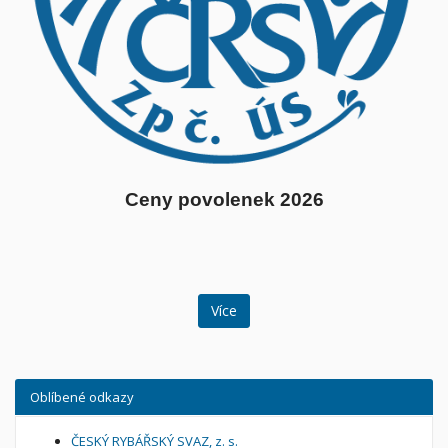
Ceny povolenek 2026
Více
Oblíbené odkazy
ČESKÝ RYBÁŘSKÝ SVAZ, z. s.