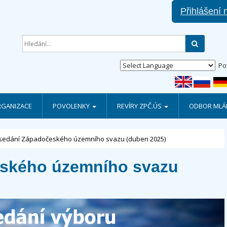
Přihlášení 
Hledat
Po
RGANIZACE
POVOLENKY
REVÍRY ZPČ.ÚS
ODBOR MLÁD
sedání Západočeského územního svazu (duben 2025)
eského územního svazu