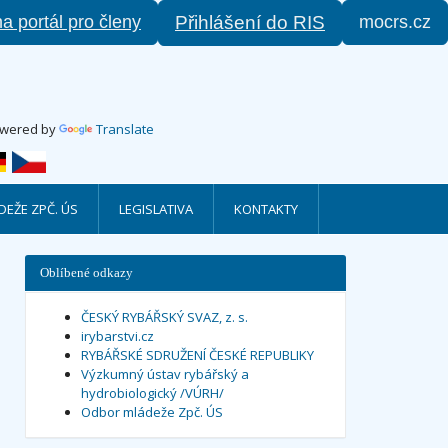
na portál pro členy
mocrs.cz
Přihlášení do RIS
wered by
Translate
EŽE ZPČ. ÚS
LEGISLATIVA
KONTAKTY
Oblíbené odkazy
ČESKÝ RYBÁŘSKÝ SVAZ, z. s.
irybarstvi.cz
RYBÁŘSKÉ SDRUŽENÍ ČESKÉ REPUBLIKY
Výzkumný ústav rybářský a
hydrobiologický /VÚRH/
Odbor mládeže Zpč. ÚS