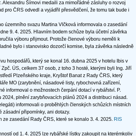
. Alexandru Šímovi medaili za mimořádné zásluhy o rozvoj
 pro ČRS odvedl a vyjádřil přesvědčení, že tomu tak bude i
 územního svazu Martina Vlčková informovala o zasedání
 dne 9. 4. 2025. Hlavním bodem schůze byla účetní závěrka
učila výboru přijmout. Protože členové výboru neměli k
ladné bylo i stanovisko dozorčí komise, byla závěrka následně
vu hospodářů, který se konal 16. dubna 2025 v hotelu Ibis v
 Zpč. ÚS, celkem 37 osob, z toho 3 hosté, kterými byli Ing. Jiří
ostředí Plzeňského kraje, Kryštof Banat z Rady ČRS, který
dáře MO (zarybnění, násadové listy, rybochovná zařízení,
né informoval o možnostech čerpání dotací v rybářství. P.
u 2024, plnění zarybňovacích plánů 2024 a distribuci násad.
legáti) informovali o proběhlých členských schůzích místních
 zásadní připomínky, ani dotazy.
ch ze zasedání Rady ČRS, které se konalo 3. 4. 2025.
RIS
nností od 1. 4. 2025 lze rybářské lístky zakoupit na kterémkoliv