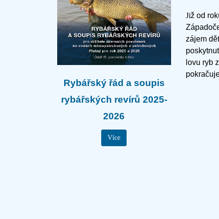
Ji
ž od ro
Západoče
zájem dět
poskytnut
lovu ryb 
pokračuje
Rybářský řád a soupis
rybářských revírů 2025-
2026
Více