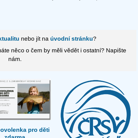
tualitu
nebo jít na
úvodní stránku
?
te něco o čem by měli vědět i ostatní?
Napište
nám.
povolenka pro děti
zdarma