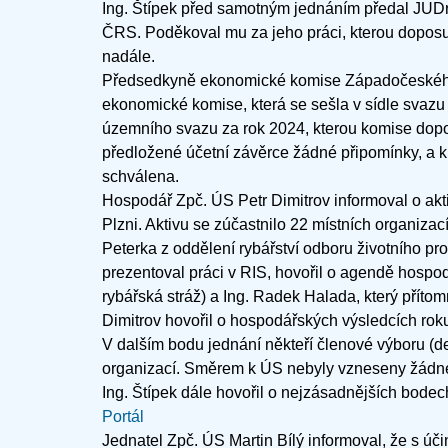
Ing. Štípek před samotným jednáním předal JUDr
ČRS. Poděkoval mu za jeho práci, kterou doposud
nadále.
Předsedkyně ekonomické komise Západočeského
ekonomické komise, která se sešla v sídle svazu
územního svazu za rok 2024, kterou komise dopor
předložené účetní závěrce žádné připomínky, a k
schválena.
Hospodář Zpč. ÚS Petr Dimitrov informoval o akti
Plzni. Aktivu se zúčastnilo 22 místních organizací
Peterka z oddělení rybářství odboru životního pr
prezentoval práci v RIS, hovořil o agendě hospo
rybářská stráž) a Ing. Radek Halada, který přítom
Dimitrov hovořil o hospodářských výsledcích rok
V dalším bodu jednání někteří členové výboru (de
organizací. Směrem k ÚS nebyly vzneseny žádné
Ing. Štípek dále hovořil o nejzásadnějších bode
Portál
Jednatel Zpč. ÚS Martin Bílý informoval, že s úči