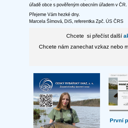
úřadě obce s pověřeným obecním úřadem v ČR.
Přejeme Vám hezké dny.
Marcela Šímová, DiS, referentka Zpč. ÚS ČRS
Chcete si přečíst další
ak
Chcete nám zanechat vzkaz nebo má
První 