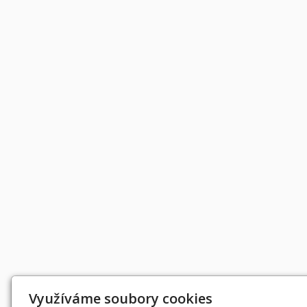
Děkujeme za podporu
Využíváme soubory cookies