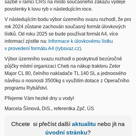
sazbě v rámci ČRS na místo současného zákazu výdeje
povolenky k lovu ryb v následujícím roce.
V následujícím bodu výbor územního svazu rozhodl, že pro
rok 2024 zůstane zachován současný formát úlovkových
lístků. Od roku 2025 se bude používat formát A4, více
informací zjistíte na:
Informace k úlovkovému lístku
v provedení formátu A4 (rybsvaz.cz)
.
Výbor územního svazu rozhodl o poskytnutí bezúročné
půjčky místní organizaci Cheb na nákup traktoru Zetor
Major CL 80, čelního nakladače TL 140 SL a jednoosého
návěsu o nosnosti 3500kg s využitím dotace z Operačního
programu Rybářství.
Přejeme Vám hezké dny u vody!
Marcela Šímová, DiS., referentka Zpč. ÚS
Chcete si přečíst další
aktualitu
nebo jít na
úvodní stránku
?