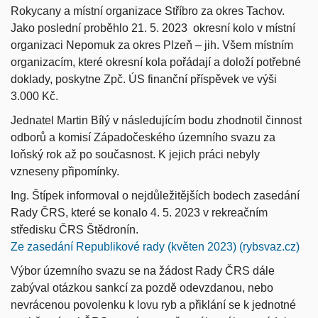
Rokycany a místní organizace Stříbro za okres Tachov.
Jako poslední proběhlo 21. 5. 2023 okresní kolo v místní
organizaci Nepomuk za okres Plzeň – jih. Všem místním
organizacím, které okresní kola pořádají a doloží potřebné
doklady, poskytne Zpč. ÚS finanční příspěvek ve výši
3.000 Kč.
Jednatel Martin Bílý v následujícím bodu zhodnotil činnost
odborů a komisí Západočeského územního svazu za
loňský rok až po současnost. K jejich práci nebyly
vzneseny připomínky.
Ing. Štípek informoval o nejdůležitějších bodech zasedání
Rady ČRS, které se konalo 4. 5. 2023 v rekreačním
středisku ČRS Štědronín.
Ze zasedání Republikové rady (květen 2023) (rybsvaz.cz)
Výbor územního svazu se na žádost Rady ČRS dále
zabýval otázkou sankcí za pozdě odevzdanou, nebo
nevrácenou povolenku k lovu ryb a přiklání se k jednotné