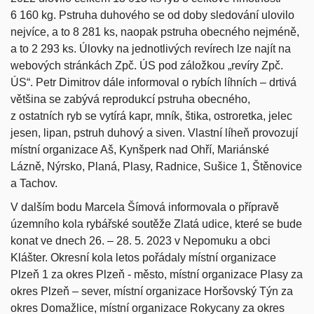
6 160 kg. Pstruha duhového se od doby sledování ulovilo
nejvíce, a to 8 281 ks, naopak pstruha obecného nejméně,
a to 2 293 ks. Úlovky na jednotlivých revírech lze najít na
webových stránkách Zpč. ÚS pod záložkou „revíry Zpč.
ÚS“. Petr Dimitrov dále informoval o rybích líhních – drtivá
většina se zabývá reprodukcí pstruha obecného,
z ostatních ryb se vytírá kapr, mník, štika, ostroretka, jelec
jesen, lipan, pstruh duhový a siven. Vlastní líheň provozují
místní organizace Aš, Kynšperk nad Ohří, Mariánské
Lázně, Nýrsko, Planá, Plasy, Radnice, Sušice 1, Štěnovice
a Tachov.
V dalším bodu Marcela Šímová informovala o přípravě
územního kola rybářské soutěže Zlatá udice, které se bude
konat ve dnech 26. – 28. 5. 2023 v Nepomuku a obci
Klášter. Okresní kola letos pořádaly místní organizace
Plzeň 1 za okres Plzeň - město, místní organizace Plasy za
okres Plzeň – sever, místní organizace Horšovský Týn za
okres Domažlice, místní organizace Rokycany za okres