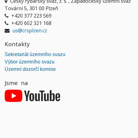
Český rybářský svaz, z. s. , Západočeský územní svaz
Tovární 5, 301 00 Plzeň
+420 377 223 569
+420 602 321 168
us@crsplzen.cz
Kontakty
Sekretariát územního svazu
Výbor územního svazu
Územní dozorčí komise
Jsme na