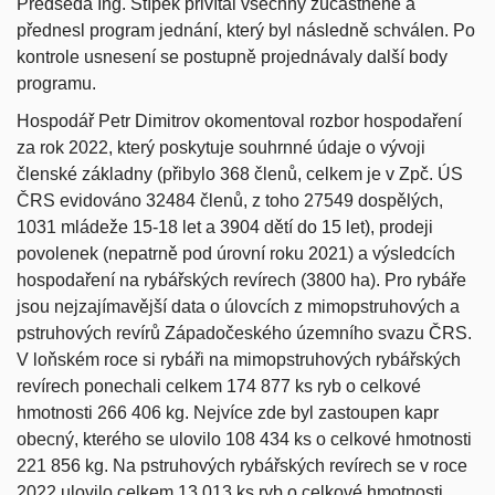
Předseda Ing. Štípek přivítal všechny zúčastněné a
přednesl program jednání, který byl následně schválen. Po
kontrole usnesení se postupně projednávaly další body
programu.
Hospodář Petr Dimitrov okomentoval rozbor hospodaření
za rok 2022, který poskytuje souhrnné údaje o vývoji
členské základny (přibylo 368 členů, celkem je v Zpč. ÚS
ČRS evidováno 32484 členů, z toho 27549 dospělých,
1031 mládeže 15-18 let a 3904 dětí do 15 let), prodeji
povolenek (nepatrně pod úrovní roku 2021) a výsledcích
hospodaření na rybářských revírech (3800 ha). Pro rybáře
jsou nejzajímavější data o úlovcích z mimopstruhových a
pstruhových revírů Západočeského územního svazu ČRS.
V loňském roce si rybáři na mimopstruhových rybářských
revírech ponechali celkem 174 877 ks ryb o celkové
hmotnosti 266 406 kg. Nejvíce zde byl zastoupen kapr
obecný, kterého se ulovilo 108 434 ks o celkové hmotnosti
221 856 kg. Na pstruhových rybářských revírech se v roce
2022 ulovilo celkem 13 013 ks ryb o celkové hmotnosti