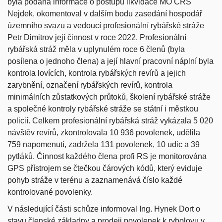
byla podána informace o postupu likvidace MO ČRS
Nejdek, okomentoval v dalším bodu zasedání hospodář
územního svazu a vedoucí profesionální rybářské stráže
Petr Dimitrov její činnost v roce 2022. Profesionální
rybářská stráž měla v uplynulém roce 6 členů (byla
posílena o jednoho člena) a její hlavní pracovní náplní byla
kontrola lovících, kontrola rybářských revírů a jejich
zarybnění, označení rybářských revírů, kontrola
minimálních zůstatkových průtoků, školení rybářské stráže
a společné kontroly rybářské stráže se státní i městkou
policií. Celkem profesionální rybářská stráž vykázala 5 020
návštěv revírů, zkontrolovala 10 936 povolenek, udělila
759 napomenutí, zadržela 131 povolenek, 10 udic a 39
pytláků. Činnost každého člena profi RS je monitorována
GPS přístrojem se čtečkou čárových kódů, který eviduje
pohyb stráže v terénu a zaznamenává číslo každé
kontrolované povolenky.
V následující části schůze informoval Ing. Hynek Dort o
stavu členské základny a prodeji povolenek k rybolovu v