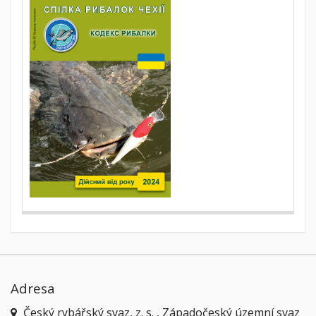
Adresa
Český rybářský svaz, z. s. , Západočeský územní svaz