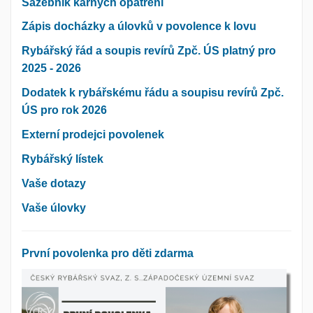
Sazebník kárných opatření
Zápis docházky a úlovků v povolence k lovu
Rybářský řád a soupis revírů Zpč. ÚS platný pro
2025 - 2026
Dodatek k rybářskému řádu a soupisu revírů Zpč.
ÚS pro rok 2026
Externí prodejci povolenek
Rybářský lístek
Vaše dotazy
Vaše úlovky
První povolenka pro děti zdarma