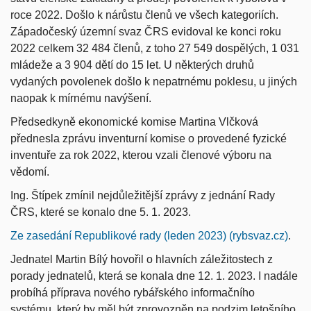
roce 2022. Došlo k nárůstu členů ve všech kategoriích.
Západočeský územní svaz ČRS evidoval ke konci roku
2022 celkem 32 484 členů, z toho 27 549 dospělých,
1 031
mládeže a 3 904 dětí do 15 let. U některých druhů
vydaných povolenek došlo k nepatrnému poklesu, u jiných
naopak k mírnému navýšení.
Předsedkyně ekonomické komise Martina Vlčková
přednesla zprávu inventurní komise o provedené fyzické
inventuře za rok 2022, kterou vzali členové výboru na
vědomí.
Ing. Štípek zmínil nejdůležitější zprávy z jednání Rady
ČRS, které se konalo dne 5. 1. 2023.
Ze zasedání Republikové rady (leden 2023) (rybsvaz.cz)
.
Jednatel Martin Bílý hovořil o hlavních záležitostech z
porady jednatelů, která se konala dne
12. 1. 2023.
I nadále
probíhá příprava nového rybářského informačního
systému, který by měl být zprovozněn na podzim letošního