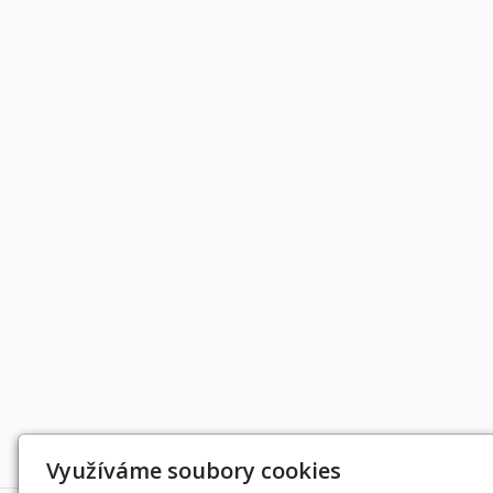
Děkujeme za podporu
Využíváme soubory cookies