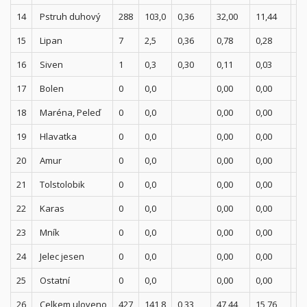
14
Pstruh duhový
288
103,0
0,36
32,00
11,44
0,
15
Lipan
7
2,5
0,36
0,78
0,28
0,
16
Siven
1
0,3
0,30
0,11
0,03
0,
17
Bolen
0
0,0
0,00
0,00
0,
18
Maréna, Peleď
0
0,0
0,00
0,00
0,
19
Hlavatka
0
0,0
0,00
0,00
0,
20
Amur
0
0,0
0,00
0,00
0,
21
Tolstolobik
0
0,0
0,00
0,00
0,
22
Karas
0
0,0
0,00
0,00
0,
23
Mník
0
0,0
0,00
0,00
0,
24
Jelec jesen
0
0,0
0,00
0,00
0,
25
Ostatní
0
0,0
0,00
0,00
0,
26
Celkem uloveno
427
141,8
0,33
47,44
15,76
0,