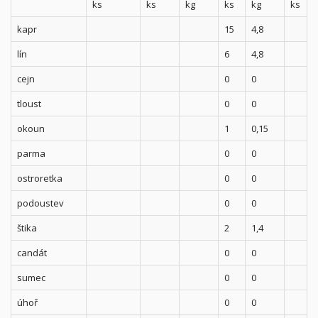
ks
ks
kg
ks
kg
ks
kapr
15
4,8
lín
6
4,8
cejn
0
0
tloust
0
0
okoun
1
0,15
parma
0
0
ostroretka
0
0
podoustev
0
0
štika
2
1,4
candát
0
0
sumec
0
0
úhoř
0
0