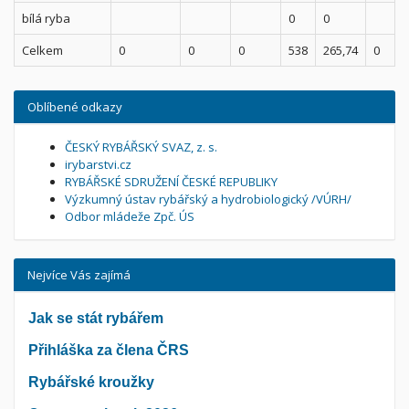
bílá ryba
0
0
Celkem
0
0
0
538
265,74
0
Oblíbené odkazy
ČESKÝ RYBÁŘSKÝ SVAZ, z. s.
irybarstvi.cz
RYBÁŘSKÉ SDRUŽENÍ ČESKÉ REPUBLIKY
Výzkumný ústav rybářský a hydrobiologický /VÚRH/
Odbor mládeže Zpč. ÚS
Nejvíce Vás zajímá
Jak se stát rybářem
Přihláška za člena ČRS
Rybářské kroužky