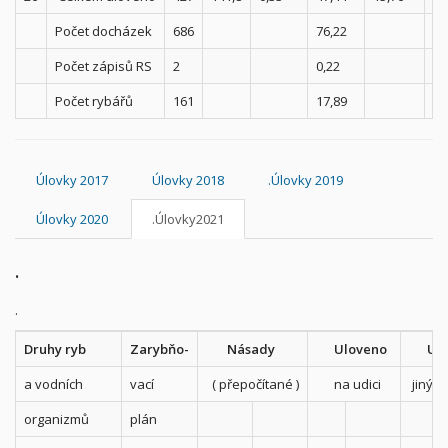
Počet docházek
686
76,22
1,
Počet zápisů RS
2
0,22
0,
Počet rybářů
161
17,89
0,
Úlovky 2017
Úlovky 2018
.Úlovky 2019
Úlovky 2020
.Úlovky2021
.
.
Druhy ryb
Zarybňo-
Násady
Uloveno
Ulo
a vodních
vací
( přepočítané )
na udici
jiným
organizmů
plán