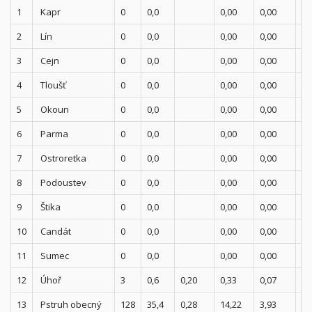
1
Kapr
0
0,0
0,00
0,00
0,
2
Lín
0
0,0
0,00
0,00
0,
3
Cejn
0
0,0
0,00
0,00
0,
4
Tloušť
0
0,0
0,00
0,00
0,
5
Okoun
0
0,0
0,00
0,00
0,
6
Parma
0
0,0
0,00
0,00
0,
7
Ostroretka
0
0,0
0,00
0,00
0,
8
Podoustev
0
0,0
0,00
0,00
0,
9
Štika
0
0,0
0,00
0,00
0,
10
Candát
0
0,0
0,00
0,00
0,
11
Sumec
0
0,0
0,00
0,00
0,
12
Úhoř
3
0,6
0,20
0,33
0,07
0,
13
Pstruh obecný
128
35,4
0,28
14,22
3,93
0,