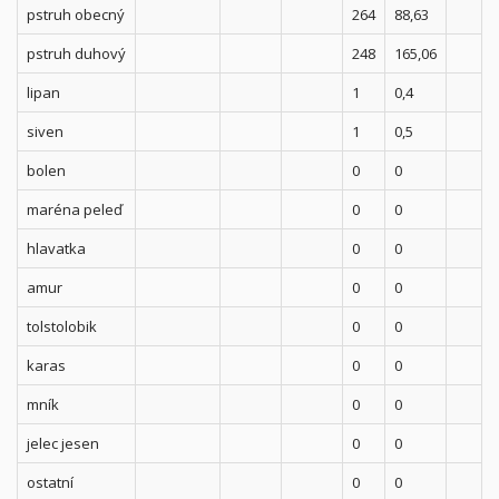
pstruh obecný
264
88,63
pstruh duhový
248
165,06
lipan
1
0,4
siven
1
0,5
bolen
0
0
maréna peleď
0
0
hlavatka
0
0
amur
0
0
tolstolobik
0
0
karas
0
0
mník
0
0
jelec jesen
0
0
ostatní
0
0