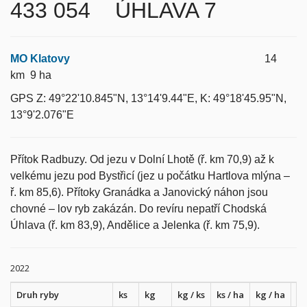
433 054 ÚHLAVA 7
MO Klatovy
14
km 9 ha
GPS Z: 49°22'10.845"N, 13°14'9.44"E, K: 49°18'45.95"N,
13°9'2.076"E
Přítok Radbuzy. Od jezu v Dolní Lhotě (ř. km 70,9) až k
velkému jezu pod Bystřicí (jez u počátku Hartlova mlýna –
ř. km 85,6). Přítoky Granádka a Janovický náhon jsou
chovné – lov ryb zakázán. Do revíru nepatří Chodská
Úhlava (ř. km 83,9), Andělice a Jelenka (ř. km 75,9).
2022
Druh ryby
ks
kg
kg / ks
ks / ha
kg / ha
ks