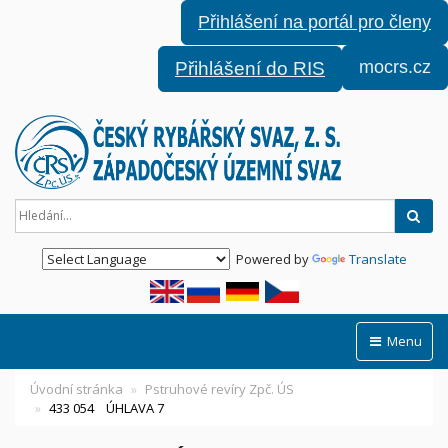
Přihlášení na portál pro členy
mocrs.cz
Přihlášení do RIS
Hled
Powered by
Translate
Menu
Úvodní stránka
Pstruhové revíry Zpč. ÚS
433 054 ÚHLAVA 7