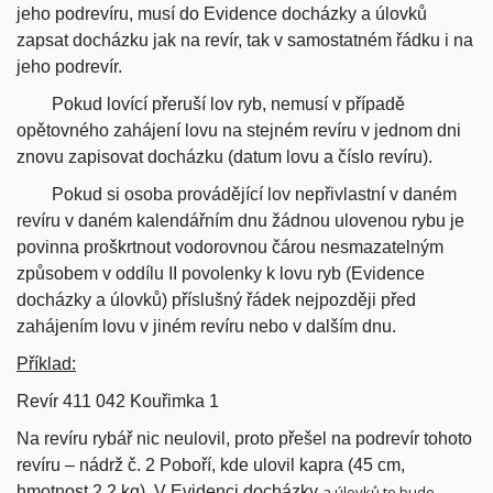
jeho podrevíru, musí do Evidence docházky a úlovků
zapsat docházku jak na revír, tak v samostatném řádku i na
jeho podrevír.
Pokud lovící přeruší lov ryb, nemusí v případě
opětovného zahájení lovu na stejném revíru v jednom dni
znovu zapisovat docházku (datum lovu a číslo revíru).
Pokud si osoba provádějící lov nepřivlastní v daném
revíru v daném kalendářním dnu žádnou ulovenou rybu je
povinna proškrtnout vodorovnou čárou nesmazatelným
způsobem v oddílu II povolenky k lovu ryb (Evidence
docházky a úlovků) příslušný řádek nejpozději před
zahájením lovu v jiném revíru nebo v dalším dnu.
Příklad:
Revír 411 042 Kouřimka 1
Na revíru rybář nic neulovil, proto přešel na podrevír tohoto
revíru – nádrž č. 2 Poboří, kde ulovil kapra (45 cm,
hmotnost 2,2 kg). V
Evidenci docházky
a úlovků
to bude