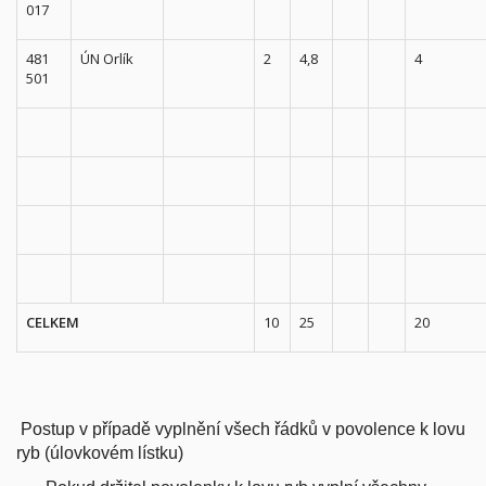
017
481
ÚN Orlík
2
4,8
4
501
CELKEM
10
25
20
Postup v případě vyplnění všech řádků v povolence k lovu
ryb (úlovkovém lístku)