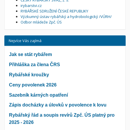
irybarstvi.cz
RYBÁŘSKÉ SDRUŽENÍ ČESKÉ REPUBLIKY
Výzkumný ústav rybářský a hydrobiologický /VÚRH/
Odbor mládeže Zpč. ÚS
Nejvíce Vás zajímá
Jak se stát rybářem
Přihláška za člena ČRS
Rybářské kroužky
Ceny povolenek 2026
Sazebník kárných opatření
Zápis docházky a úlovků v povolence k lovu
Rybářský řád a soupis revírů Zpč. ÚS platný pro
2025 - 2026