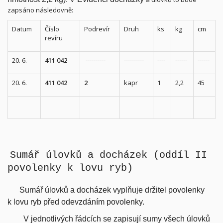
zapsáno následovně:
Datum
Číslo
Podrevír
Druh
ks
kg
cm
revíru
20. 6.
411 042
----------
----------
----
------
------
20. 6.
411 042
2
kapr
1
2,2
45
Sumář úlovků a docházek (oddíl II
povolenky k lovu ryb)
Sumář úlovků a docházek vyplňuje držitel povolenky
k lovu ryb před odevzdáním povolenky.
V jednotlivých řádcích se zapisují sumy všech úlovků