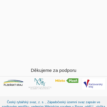
Děkujeme za podporu
Český rybářský svaz, z. s. , Západočeský územní svaz zapsán ve
spolkovém rejstříku, vedeným Městským soudem v Praze, oddíl L, vložka