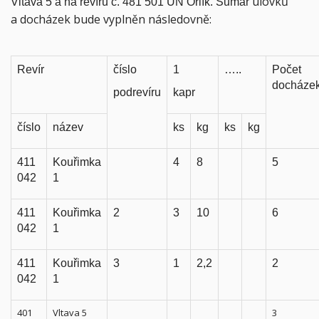
úlovků
Vltava 5 a na revíru č. 481 501 ÚN Orlík.
Sumář
a docházek
bude vyplněn následovně:
Revír
číslo
1
…..
Počet
docháze
podrevíru
kapr
číslo
název
ks
kg
ks
kg
411
Kouřimka
4
8
5
042
1
411
Kouřimka
2
3
10
6
042
1
411
Kouřimka
3
1
2,2
2
042
1
401
Vltava 5
3