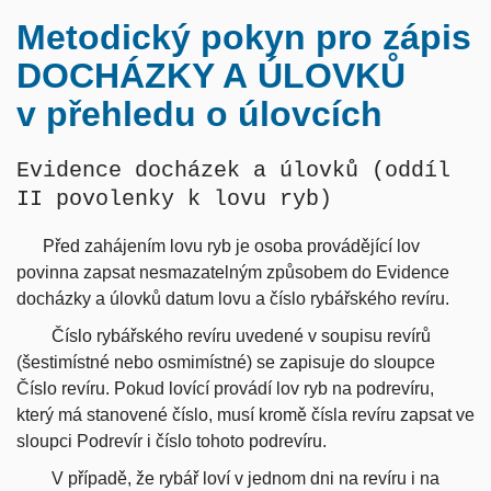
Metodický pokyn pro zápis
DOCHÁZKY A ÚLOVKŮ
v přehledu o úlovcích
Evidence docházek a úlovků (oddíl
II povolenky k lovu ryb)
Před zahájením lovu ryb je osoba provádějící lov
povinna zapsat nesmazatelným způsobem do Evidence
docházky a úlovků datum lovu a číslo rybářského revíru.
Číslo rybářského revíru uvedené v soupisu revírů
(šestimístné nebo osmimístné) se zapisuje do sloupce
Číslo revíru. Pokud lovící provádí lov ryb na podrevíru,
který má stanovené číslo, musí kromě čísla revíru zapsat ve
sloupci Podrevír i číslo tohoto podrevíru.
V případě, že rybář loví v jednom dni na revíru i na