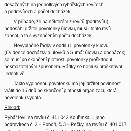
dosažených na jednotlivých rybářských revírech
a podrevírech a počet docházek.
V případě, že na některém z revírů (podrevírů)
nedosáhl držitel povolenky úlovku, musí i tento revír
zapsat, a to s vyznačením počtu docházek.
Nevyplněné řádky v oddílu II povolenky k lovu
(Evidence docházky a úlovků a Sumář úlovků a docházek)
se musí po skončení platnosti povolenky proškrtnout
nesmazatelným způsobem. Řádky se nemusí proškrtávat
jednotlivě.
Takto vyplněnou povolenku má její držitel povinnost
vrátit do 15 dnů po skončení platnosti organizaci, která
povolenku vydala.
Příklad:
Rybář lovil na revíru č. 411 042 Kouřimka 1, jeho
podrevírech č. 2 – Poboří, č. 3 – Pečky, na revíru č. 401 017