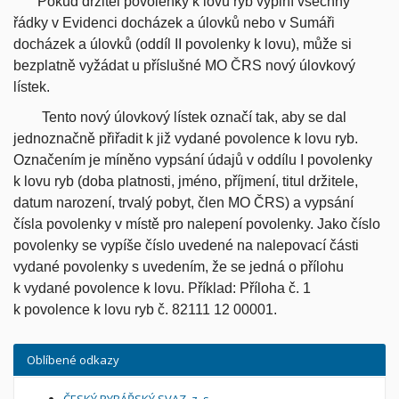
Pokud držitel povolenky k lovu ryb vyplní všechny
řádky v Evidenci docházek a úlovků nebo v Sumáři
docházek a úlovků (oddíl II povolenky k lovu), může si
bezplatně vyžádat u příslušné MO ČRS nový úlovkový
lístek.
Tento nový úlovkový lístek označí tak, aby se dal
jednoznačně přiřadit k již vydané povolence k lovu ryb.
Označením je míněno vypsání údajů v oddílu I povolenky
k lovu ryb (doba platnosti, jméno, příjmení, titul držitele,
datum narození, trvalý pobyt, člen MO ČRS) a vypsání
čísla povolenky v místě pro nalepení povolenky. Jako číslo
povolenky se vypíše číslo uvedené na nalepovací části
vydané povolenky s uvedením, že se jedná o přílohu
k vydané povolence k lovu. Příklad: Příloha č. 1
k povolence k lovu ryb č. 82111 12 00001.
Oblíbené odkazy
ČESKÝ RYBÁŘSKÝ SVAZ, z. s.