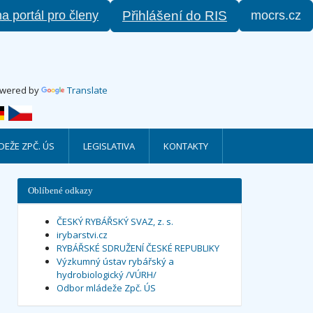
na portál pro členy
mocrs.cz
Přihlášení do RIS
wered by
Translate
EŽE ZPČ. ÚS
LEGISLATIVA
KONTAKTY
Oblíbené odkazy
ČESKÝ RYBÁŘSKÝ SVAZ, z. s.
irybarstvi.cz
RYBÁŘSKÉ SDRUŽENÍ ČESKÉ REPUBLIKY
Výzkumný ústav rybářský a
hydrobiologický /VÚRH/
Odbor mládeže Zpč. ÚS