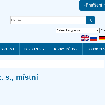
Přihlášení 
Hledat
Po
RGANIZACE
POVOLENKY
REVÍRY ZPČ.ÚS
ODBOR MLÁD
 s., místní