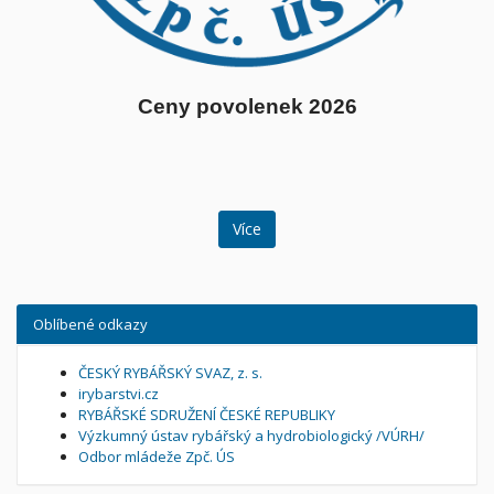
Ceny povolenek 2026
Více
Oblíbené odkazy
ČESKÝ RYBÁŘSKÝ SVAZ, z. s.
irybarstvi.cz
RYBÁŘSKÉ SDRUŽENÍ ČESKÉ REPUBLIKY
Výzkumný ústav rybářský a hydrobiologický /VÚRH/
Odbor mládeže Zpč. ÚS