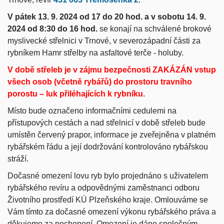
V pátek 13. 9. 2024 od 17 do 20 hod. a v sobotu 14. 9.
2024 od 8:30 do 16 hod.
se konají na schválené brokové
myslivecké střelnici v Trnové, v severozápadní části za
rybníkem Hamr střelby na asfaltové terče - holuby.
V době střeleb je v zájmu bezpečnosti ZAKÁZÁN vstup
všech osob (včetně rybářů) do prostoru travního
porostu – luk přiléhajících k rybníku.
Místo bude označeno informačními cedulemi na
přístupových cestách a nad střelnicí v době střeleb bude
umístěn červený prapor, informace je zveřejněna v platném
rybářském řádu a její dodržování kontrolováno rybářskou
stráží.
Dočasné omezení lovu ryb bylo projednáno s uživatelem
rybářského revíru a odpovědnými zaměstnanci odboru
Životního prostředí KÚ Plzeňského kraje. Omlouváme se
Vám tímto za dočasné omezení výkonu rybářského práva a
děkujeme za pochopení. Omezení je dáno společným