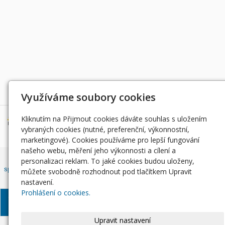
Děkujeme za podporu
Využíváme soubory cookies
Kliknutím na Přijmout cookies dáváte souhlas s uložením
vybraných cookies (nutné, preferenční, výkonnostní,
marketingové). Cookies používáme pro lepší fungování
našeho webu, měření jeho výkonnosti a cílení a
Český rybářský svaz, z. s. , Západočeský územní svaz zapsán ve
personalizaci reklam. To jaké cookies budou uloženy,
spolkovém rejstříku, vedeným Městským soudem v Praze, oddíl L, vložka
můžete svobodně rozhodnout pod tlačítkem Upravit
42810.
nastavení.
Prohlášení o cookies.
© Západočeský územní
Informace o zpracování
Soubory
svaz, 2024
osobních údajů
Cookie
Upravit nastavení