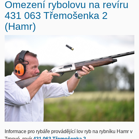
Omezení rybolovu na revíru
431 063 Třemošenka 2
(Hamr)
Informace pro rybáře provádějící lov ryb na rybníku Hamr v
Trnové, revír
431 063 Třemošenka 2
.