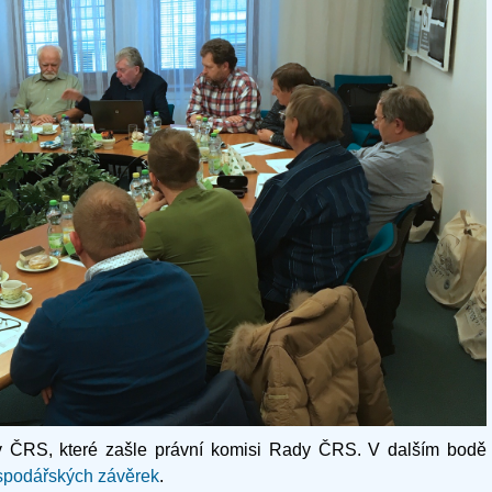
v ČRS, které zašle právní komisi Rady ČRS.
V dalším bodě
spodářských závěrek
.