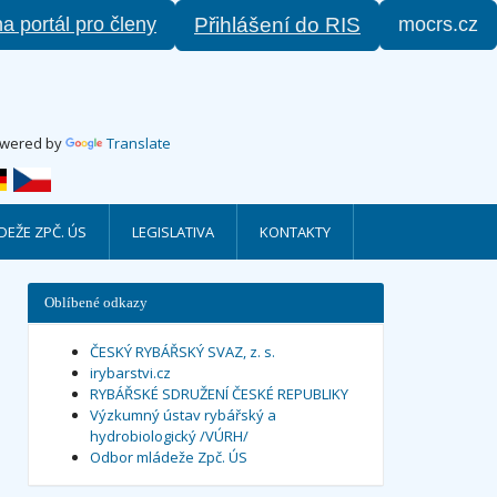
na portál pro členy
mocrs.cz
Přihlášení do RIS
wered by
Translate
EŽE ZPČ. ÚS
LEGISLATIVA
KONTAKTY
Oblíbené odkazy
ČESKÝ RYBÁŘSKÝ SVAZ, z. s.
irybarstvi.cz
RYBÁŘSKÉ SDRUŽENÍ ČESKÉ REPUBLIKY
Výzkumný ústav rybářský a
hydrobiologický /VÚRH/
Odbor mládeže Zpč. ÚS