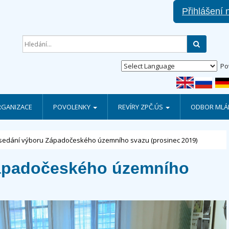
Přihlášení 
Hledat
Po
RGANIZACE
POVOLENKY
REVÍRY ZPČ.ÚS
ODBOR MLÁD
sedání výboru Západočeského územního svazu (prosinec 2019)
ápadočeského územního