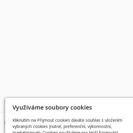
Děkujeme za podporu
Využíváme soubory cookies
Kliknutím na Přijmout cookies dáváte souhlas s uložením
vybraných cookies (nutné, preferenční, výkonnostní,
marketingové). Cookies používáme pro lepší fungování