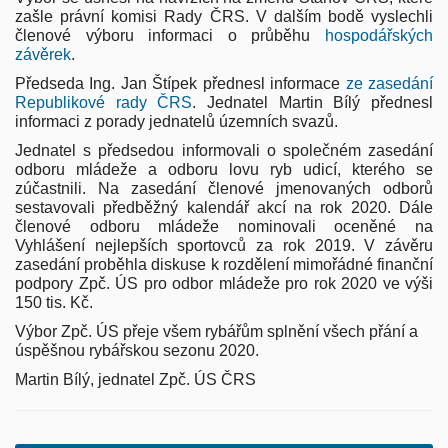
zašle právní komisi Rady ČRS.
V dalším bodě vyslechli
členové výboru informaci o průběhu
hospodářských
závěrek
.
Předseda Ing. Jan Štípek přednesl informace
ze zasedání
Republikové rady ČRS
. Jednatel Martin Bílý přednesl
informaci z porady jednatelů územních svazů.
Jednatel s předsedou informovali o společném zasedání
odboru mládeže a odboru lovu ryb udicí, kterého se
zúčastnili. Na zasedání členové jmenovaných odborů
sestavovali předběžný kalendář akcí na rok 2020. Dále
členové odboru mládeže nominovali oceněné na
Vyhlášení nejlepších sportovců za rok 2019. V závěru
zasedání proběhla diskuse k rozdělení mimořádné finanční
podpory Zpč. ÚS pro odbor mládeže pro rok 2020 ve výši
150 tis. Kč.
Výbor Zpč. ÚS přeje všem rybářům splnění všech přání a
úspěšnou rybářskou sezonu 2020.
Martin Bílý, jednatel Zpč. ÚS ČRS