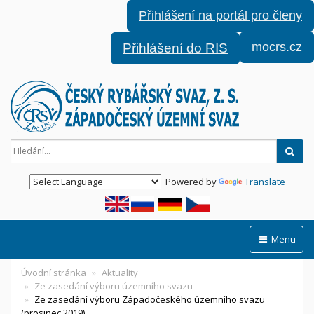
Přihlášení na portál pro členy
mocrs.cz
Přihlášení do RIS
Hled
Powered by
Translate
Menu
Úvodní stránka
Aktuality
Ze zasedání výboru územního svazu
Ze zasedání výboru Západočeského územního svazu
(prosinec 2019)