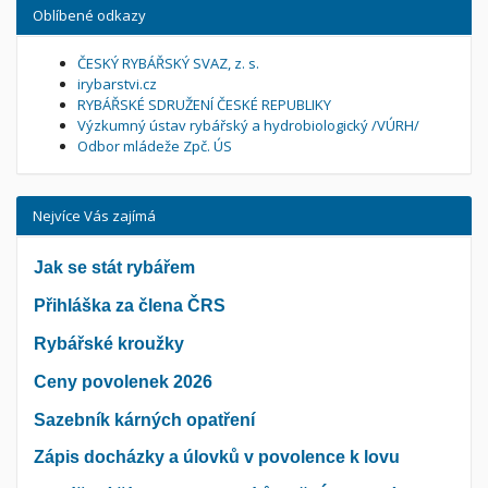
Oblíbené odkazy
ČESKÝ RYBÁŘSKÝ SVAZ, z. s.
irybarstvi.cz
RYBÁŘSKÉ SDRUŽENÍ ČESKÉ REPUBLIKY
Výzkumný ústav rybářský a hydrobiologický /VÚRH/
Odbor mládeže Zpč. ÚS
Nejvíce Vás zajímá
Jak se stát rybářem
Přihláška za člena ČRS
Rybářské kroužky
Ceny povolenek 2026
Sazebník kárných opatření
Zápis docházky a úlovků v povolence k lovu