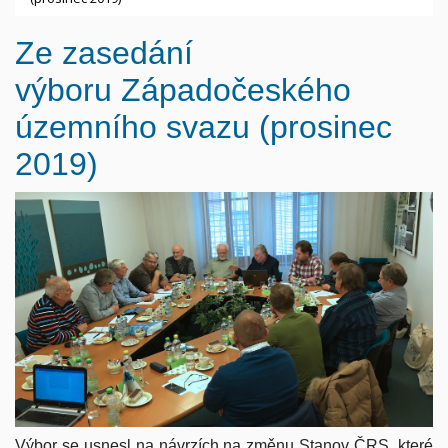
Ze zasedání
výboru
Západočeského
územního svazu (prosinec
2019)
Výbor se usnesl na návrzích na změnu Stanov ČRS, které